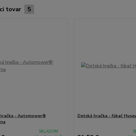
ci tovar
5
 hračka - Automower®
Detská hračka - fúkač Husq
rna
SKLADOM
S