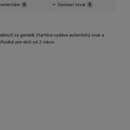
omentáre
0
Súvisiaci tovar
5
hnutí za gombík štartéra vydáva autentický zvuk a
Vhodné pre deti od 2 rokov.