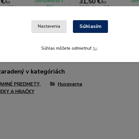
 €
31,50 €
(doručenie do 3
(dor
/
ks
/
ks
dní)
bez DPH
25,61 €
bez DPH
Pridať do košíka
Pridať do ko
Súhlasím
Nastavenia
Súhlas môžete odmietnuť
tu
.
zaradený v kategóriách
AMNÉ PREDMETY,
Husqvarna
EKY A HRAČKY