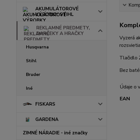
Kompl
AKUMULÁTOROVÉ
VÝROBKY STIHL
Komple
REKLAMNÉ PREDMETY,
DARČEKY A HRAČKY
Vyzerá a
rozsvieti
Husqvarna
Tlačidlo 
Stihl
Bez batér
Bruder
Údaje o 
Iné
EAN
FISKARS
GARDENA
ZIMNÉ NÁRADIE - iné značky