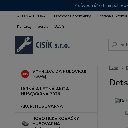
Z dôvodu účasti na pohrebe
AKO NAKUPOVAŤ
Obchodné podmienky
Ochrana súkromia
Kontakty
Servis
BLOG
Úvod
VÝPREDAJ ZA POLOVICU!
(-50%)
Dets
JARNÁ A LETNÁ AKCIA
HUSQVARNA 2026
AKCIA HUSQVARNA
ROBOTICKÉ KOSAČKY
HUSQVARNA