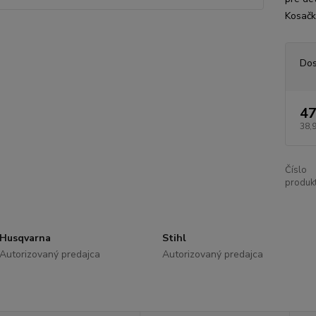
Kosačk
Dos
47
38,
Číslo
produkt
Husqvarna
Stihl
Autorizovaný predajca
Autorizovaný predajca