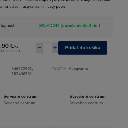
a na trávu Husqvarna, h...
celý popis
tupnosť
SKLADOM (doručenie do 3 dní)
,90 €
/
ks
Pridať do košíka
94 €
bez DPH
546272601,
ZNAČKA:
Husqvarna
u:
582406301
Servisné centrum
Stavebné centrum
Servisné centrum
Stavebné centrum