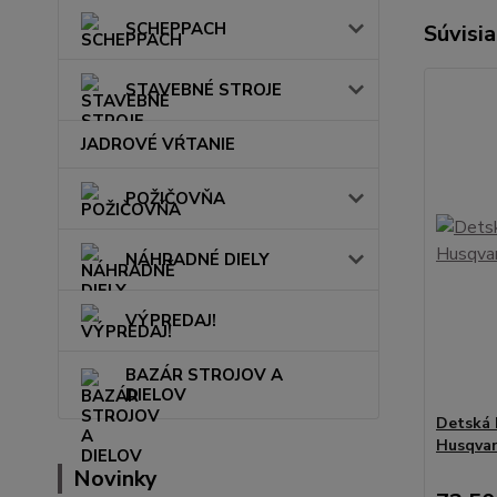
SCHEPPACH
Súvisia
STAVEBNÉ STROJE
JADROVÉ VŔTANIE
POŽIČOVŇA
NÁHRADNÉ DIELY
VÝPREDAJ!
BAZÁR STROJOV A
DIELOV
Detská
Husqva
Novinky