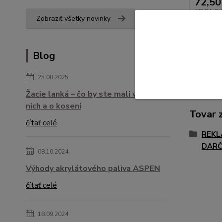
72,50
58,94 €
Zobraziť všetky novinky
Blog
25.08.2025
Žacie lanká – čo by ste mali vedieť o
nich a o kosení
Tovar 
čítať celé
REKL
DARČ
08.10.2024
Výhody akrylátového paliva ASPEN
čítať celé
18.09.2024