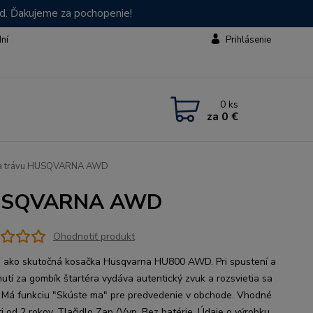
od. Ďakujeme za pochopenie!
dní
Prihlásenie
0
ks
za
0 €
 na trávu HUSQVARNA AWD
u HUSQVARNA AWD
Ohodnotiť produkt
 ako skutočná kosačka Husqvarna HU800 AWD. Pri spustení a
nutí za gombík štartéra vydáva autentický zvuk a rozsvietia sa
. Má funkciu "Skúste ma" pre predvedenie v obchode. Vhodné
ti od 2 rokov. Tlačidlo Zap./Vyp. Bez batérie. Údaje o výrobku