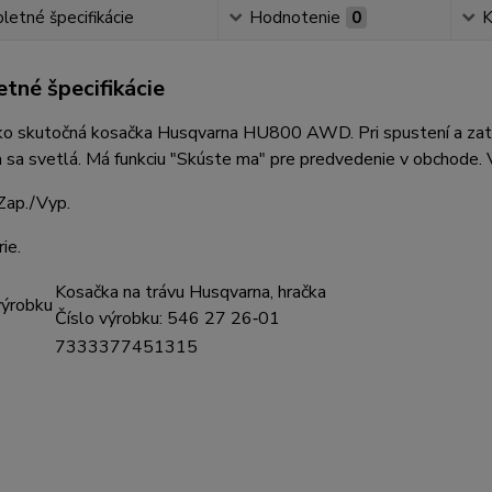
etné špecifikácie
Hodnotenie
0
K
tné špecifikácie
ko skutočná kosačka Husqvarna HU800 AWD. Pri spustení a zatia
a sa svetlá. Má funkciu "Skúste ma" pre predvedenie v obchode. 
Zap./Vyp.
ie.
Kosačka na trávu Husqvarna, hračka
výrobku
Číslo výrobku: 546 27 26‑01
7333377451315