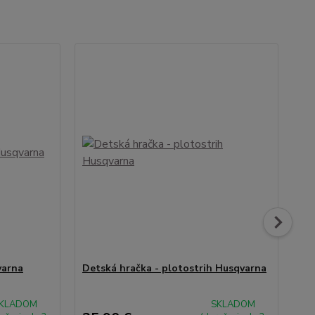
varna
Detská hračka - plotostrih Husqvarna
De
Hu
sú
KLADOM
SKLADOM