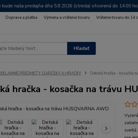
 bude naša predajňa dňa 5.8.2026 (streda) otvorená do 14:00 h
Doprava a platba
Výmena a vrátenie tovaru
Vrátenie tovaru do 14 
Hľadať
REKLAMNÉ PREDMETY, DARČEKY A HRAČKY
Detská hračka - kosačka
ká hračka - kosačka na tráv
Vyzerá
zatiah
svetlá
pre de