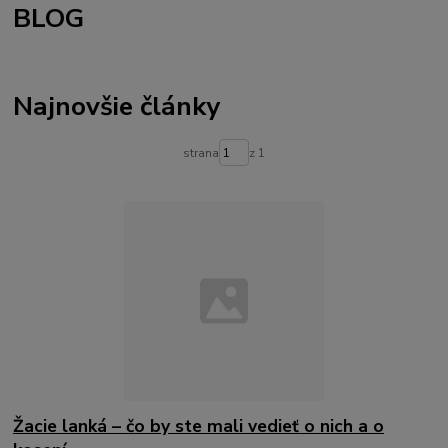
BLOG
Najnovšie články
strana
z 1
Žacie lanká – čo by ste mali vedieť o nich a o