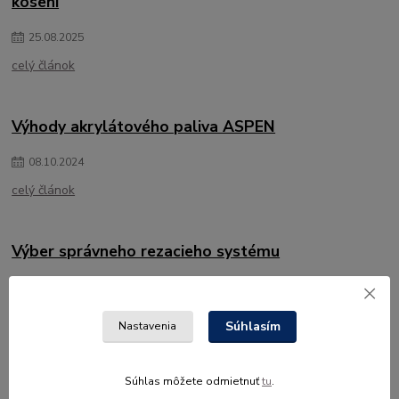
kosení
25
.
08
.
2025
celý článok
Výhody akrylátového paliva ASPEN
08
.
10
.
2024
celý článok
Výber správneho rezacieho systému
18
.
09
.
2024
celý článok
Súhlasím
Nastavenia
strana
z 1
Súhlas môžete odmietnuť
tu
.