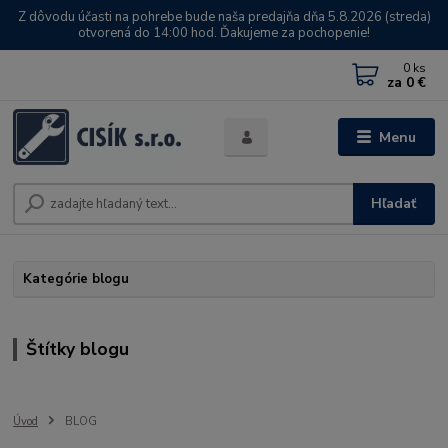
Z dôvodu účasti na pohrebe bude naša predajňa dňa 5.8.2026 (streda)
otvorená do 14:00 hod. Ďakujeme za pochopenie!
0
ks
za
0 €
Menu
Hľadať
Kategórie blogu
Štítky blogu
Úvod
BLOG