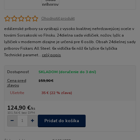
Ohodnotiť produkt
edálenské príbory sa vyrábajú z vysoko kvalitnej nehrdzavejúcej ocele v
továrni Sorsakoski vo Fínsku. 24dielna sada vidličiek, nožov, lyžíc a
lyžičiek v modernom dizajne je určená pre 6 osôb. Obsah 24dielnej sady
príborov Fiskars All Steel: 6x vidlička 6x nôž 6x lyžice 6x lyžička
Technické paramet...
celý popis
Dostupnosť
SKLADOM (doručenie do 3 dní)
Cena pred
159,90 €
zľavou
Ušetríte
35 € (
22
% zľava)
124,90 €
/
ks
101,54 €
bez DPH
Pridať do košíka