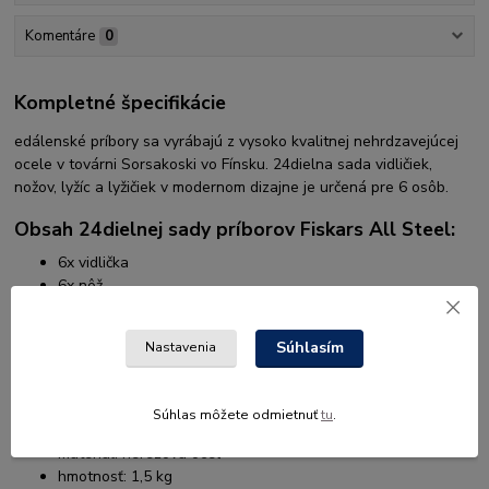
Komentáre
0
Kompletné špecifikácie
edálenské príbory sa vyrábajú z vysoko kvalitnej nehrdzavejúcej
ocele v továrni Sorsakoski vo Fínsku. 24dielna sada vidličiek,
nožov, lyžíc a lyžičiek v modernom dizajne je určená pre 6 osôb.
Obsah 24dielnej sady príborov Fiskars All Steel:
6x vidlička
6x nôž
6x lyžice
6x lyžička
Súhlasím
Nastavenia
Technické parametre 24dielnej sady príborov
Fiskars All Steel:
Súhlas môžete odmietnuť
tu
.
počet ks v sade: 24
materiál: nerezová oceľ
hmotnosť: 1,5 kg