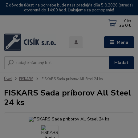
Z dôvodu účasti na pohrebe bude naša predajňa dňa 5.8.2026 (streda)
otvorená do 14:00 hod. Ďakujeme za pochopenie!
0
ks
za
0 €
Menu
Hľadať
Úvod
FISKARS
FISKARS Sada príborov All Steel 24 ks
FISKARS Sada príborov All Steel
24 ks