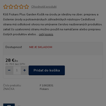
Ohodnotiť produkt
Kôš Fiskars Plus Garden Košík na úrodu je ideálny na zber, prepravu a
čistenie úrody a potravinárskych záhradníckych nástrojov Cedidlová
strana má odtokové otvory na umývanie čerstvo nazbieraných produktov,
zatiaľ čo uzatvorenú stranu možno použiť na namáčanie alebo prepravu
čistých produktov alebo...
celý popis
Dostupnosť
NIE JE SKLADOM
28 €
/
ks
22,76 €
bez DPH
Pridať do košíka
Číslo produktu:
F 1062831
ZNAČKA:
Fiskars