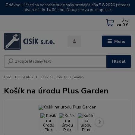
Z dôvodu účasti na pohrebe bude naša predajňa dňa 5.8.2026 (streda)
otvorená do 14:00 hod. Ďakujeme za pochopenie!
0
ks
za
0 €
Menu
Hľadať
Úvod
FISKARS
Košík na úrodu Plus Garden
Košík na úrodu Plus Garden