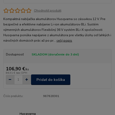
Ohodnotiť produkt
Kompaktná nabíjačka akumulátorov Husqvarna so zásuvkou 12 V. Pre
bezpečné a efektívne nabíjanie Li-ion akumulátorov BLi. Systém
výmenných akumulátorov Flexibilný 36 V systém BLi-X spoločnosti
Husqvarna ponúka napájanie z akumulátora pre všetky úlohy od ľahkých i
náročných domácich prác až po pr...
celý popis
Dostupnosť
SKLADOM (doručenie do 3 dní)
106,90 €
/
ks
86,91 €
bez DPH
Pridať do košíka
Číslo produktu:
967628301
Husqvarna