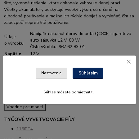
šité, výkonné riešenie, ktoré dokonale vyhovuje danej práci.
Všetky akumulátory poskytujú vysoký výkon, sú určené na
dlhodobé používanie a možno ich rýchlo dobíjať a vymieňať, čím sa
zabezpečí nepretržité používanie.
Nabíjačka akumulátorov do auta QC80F, cigaretová
Údaje
auto zásuvka 12 V, 80 W
o výrobku
Číslo výrobku: 967 62 83‑01
Napätie
12 V
Cyklus fázy
0 Hz
prúdu
Súhlasím
Nastavenia
Hmotnosť,
0,6 kg
kg
EAN
7393089380082
Súhlas môžete odmietnuť
tu
.
Vhodné pre model
TYČOVÉ VYVETVOVACIE PÍLY
115iPT4