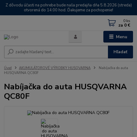
Z dôvodu účasti na pohrebe bude naša predajňa dňa 5.8.2026 (streda)
otvorená do 14:00 hod. Ďakujeme za pochopenie!
0
ks
za
0 €
Menu
Hľadať
Úvod
AKUMULÁTOROVÉ VÝROBKY HUSQVARNA
Nabíjačka do auta
HUSQVARNA QC80F
Nabíjačka do auta HUSQVARNA
QC80F