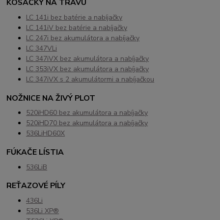
KOSAČKY NA TRÁVU
LC 141i bez batérie a nabíjačky
LC 141iV bez batérie a nabíjačky
LC 247i bez akumulátora a nabíjačky
LC 347VLi
LC 347iVX bez akumulátora a nabíjačky
LC 353iVX bez akumulátora a nabíjačky
LC 347iVX s 2 akumulátormi a nabíjačkou
NOŽNICE NA ŽIVÝ PLOT
520iHD60 bez akumulátora a nabíjačky
520iHD70 bez akumulátora a nabíjačky
536LiHD60X
FÚKAČE LÍSTIA
536LiB
REŤAZOVÉ PÍLY
436Li
536Li XP®