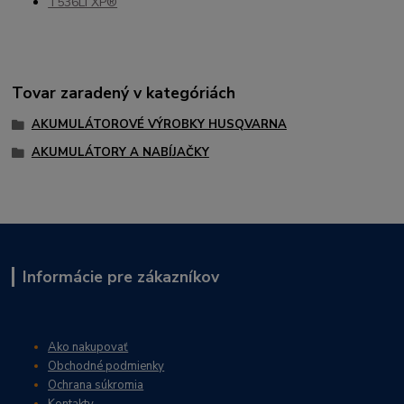
T536Li XP®
Tovar zaradený v kategóriách
AKUMULÁTOROVÉ VÝROBKY HUSQVARNA
AKUMULÁTORY A NABÍJAČKY
Informácie pre zákazníkov
Ako nakupovať
Obchodné podmienky
Ochrana súkromia