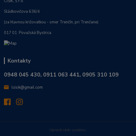
CISÍK, s.r.o.
Sládkovičova 636/4
(za hlavnou križovatkou - smer Trenčín, pri Trenčane)
017 01 Považská Bystrica
Kontakty
0948 045 430, 0911 063 441, 0905 310 109
lcisik@gmail.com
Upravit sběr cookies.