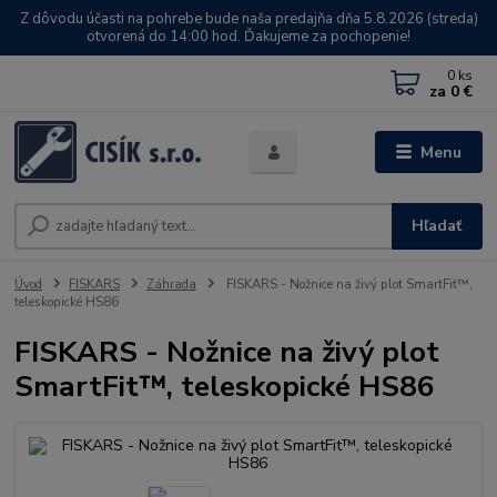
Z dôvodu účasti na pohrebe bude naša predajňa dňa 5.8.2026 (streda)
otvorená do 14:00 hod. Ďakujeme za pochopenie!
0
ks
za
0 €
Menu
Hľadať
Úvod
FISKARS
Záhrada
FISKARS - Nožnice na živý plot SmartFit™,
teleskopické HS86
FISKARS - Nožnice na živý plot
SmartFit™, teleskopické HS86