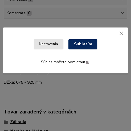
Komentáre
0
Kompletné špecifikácie
Práca v optimálnej pracovnej polohe vďaka nastaviteľnej
Súhlasím
Nastavenia
dĺžke držadiel v rozmedzí 675 – 925 mm
Vhodné na zastrihávanie živých plotov a kríkov vo výškach
alebo pri zemi
Súhlas môžete odmietnuť
tu
.
Pohodlné držadlá s nešmykľavým SoftGrip™ povrchom
Ergonomický dizajn držadiel
Dĺžka:
675 - 925 mm
Tovar zaradený v kategóriách
Záhrada