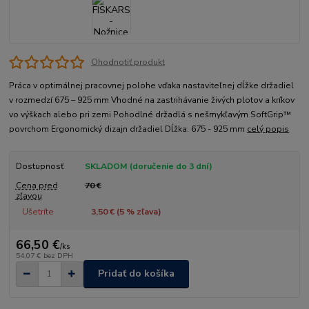
Ohodnotiť produkt
Práca v optimálnej pracovnej polohe vďaka nastaviteľnej dĺžke držadiel
v rozmedzí 675 – 925 mm Vhodné na zastrihávanie živých plotov a kríkov
vo výškach alebo pri zemi Pohodlné držadlá s nešmykľavým SoftGrip™
povrchom Ergonomický dizajn držadiel Dĺžka: 675 - 925 mm
celý popis
Dostupnosť
SKLADOM (doručenie do 3 dní)
Cena pred
70 €
zľavou
Ušetríte
3,50 € (
5
% zľava)
66,50 €
/
ks
54,07 €
bez DPH
Pridať do košíka