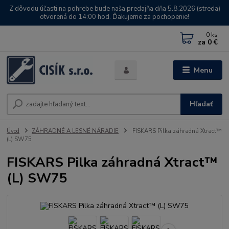
Z dôvodu účasti na pohrebe bude naša predajňa dňa 5.8.2026 (streda)
otvorená do 14:00 hod. Ďakujeme za pochopenie!
0
ks
za
0 €
Menu
Hľadať
Úvod
ZÁHRADNÉ A LESNÉ NÁRADIE
FISKARS Pilka záhradná Xtract™
(L) SW75
FISKARS Pilka záhradná Xtract™
(L) SW75