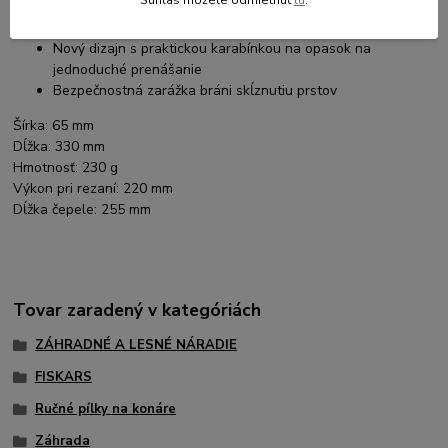
Súhlas môžete odmietnuť
tu
.
pohodlný úchop
Čepeľ je zatiahnuteľná do rukoväte
Nový dizajn s praktickou karabínkou na opasok na
jednoduché prenášanie
Bezpečnostná zarážka bráni skĺznutiu prstov
Šírka:
65 mm
Dĺžka:
330 mm
Hmotnosť:
230 g
Výkon pri rezaní:
220 mm
Dĺžka čepele:
255 mm
Tovar zaradený v kategóriách
ZÁHRADNÉ A LESNÉ NÁRADIE
FISKARS
Ručné pílky na konáre
Záhrada