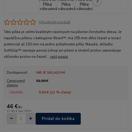
Ohodnotiť produkt
Táto pílka je veľmi kvalitným nástrojom na pílenie čerstvého dreva. Je
najväčšou pílkou z kategórie Xtract™, má 255 mm dlhú čepeľ a rezací
potenciál až 220 mm na jedno pritiahnutie pílky. Navyše, držadlo
SoftGrip™ zaisťuje pevný úchop pri pílení a chránič prstov zamedzuje
skĺznutiu prstov na čepeľ...
celý popis
Dostupnosť
NIE JE SKLADOM
Cena pred
51,50 €
zľavou
Ušetríte
5,50 € (
11
% zľava)
46 €
/
ks
37,40 €
bez DPH
Pridať do košíka