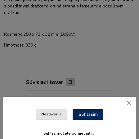
s pozdĺžnymi drážkami, druhá strana s lamelami a pozdĺžnymi
drážkami.
Rozmery: 250 x 73 x 32 mm (DxŠxV)
Hmotnosť: 330 g
Súvisiaci tovar
3
Súhlasím
Nastavenia
Súhlas môžete odmietnuť
tu
.