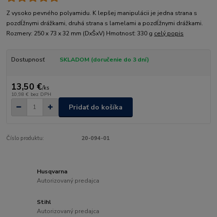
Z vysoko pevného polyamidu. K lepšej manipulácii je jedna strana s
pozdĺžnymi drážkami, druhá strana s lamelami a pozdĺžnymi drážkami.
Rozmery: 250 x 73 x 32 mm (DxŠxV) Hmotnosť: 330 g
celý popis
Dostupnosť
SKLADOM (doručenie do 3 dní)
13,50 €
/
ks
10,98 €
bez DPH
Pridať do košíka
Číslo produktu:
20-094-01
Husqvarna
Autorizovaný predajca
Stihl
Autorizovaný predajca