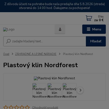
Z dôvodu účasti na pohrebe bude naša predajňa dňa 5.8.2026 (streda)
otvorená do 14:00 hod. Ďakujeme za pochopenie!
0
ks
za
0 €
Menu
Hľadať
Úvod
ZÁHRADNÉ A LESNÉ NÁRADIE
Plastový klin Nordforest
Plastový klin Nordforest
Ohodnotiť produkt