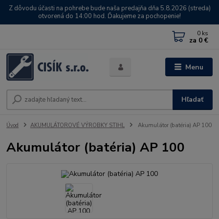
Z dôvodu účasti na pohrebe bude naša predajňa dňa 5.8.2026 (streda)
otvorená do 14:00 hod. Ďakujeme za pochopenie!
0
ks
za
0 €
Menu
Hľadať
Úvod
AKUMULÁTOROVÉ VÝROBKY STIHL
Akumulátor (batéria) AP 100
Akumulátor (batéria) AP 100