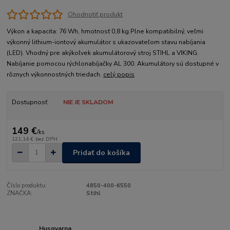
Ohodnotiť produkt
Výkon a kapacita: 76 Wh, hmotnosť 0,8 kg.Plne kompatibilný, veľmi
výkonný lithium-iontový akumulátor s ukazovateľom stavu nabíjania
(LED). Vhodný pre akýkoľvek akumulátorový stroj STIHL a VIKING.
Nabíjanie pomocou rýchlonabíjačky AL 300. Akumulátory sú dostupné v
rôznych výkonnostných triedach.
celý popis
Dostupnosť
NIE JE SKLADOM
149 €
/
ks
121,14 €
bez DPH
Pridať do košíka
Číslo produktu:
4850-400-6550
ZNAČKA:
Stihl
Husqvarna