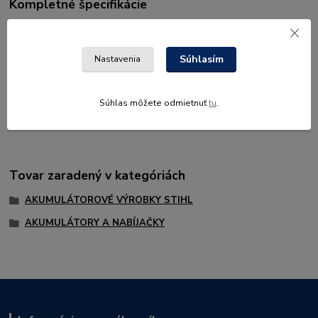
Kompletné špecifikácie
Výkon a kapacita: 76 Wh, hmotnosť 0,8 kg.
Plne kompatibilný, veľmi výkonný lithium-iontový akumulátor s
Súhlasím
ukazovateľom stavu nabíjania (LED). Vhodný pre akýkoľvek
Nastavenia
akumulátorový stroj STIHL a VIKING. Nabíjanie pomocou
rýchlonabíjačky AL 300. Akumulátory sú dostupné v rôznych
Súhlas môžete odmietnuť
tu
.
výkonnostných triedach.
Tovar zaradený v kategóriách
AKUMULÁTOROVÉ VÝROBKY STIHL
AKUMULÁTORY A NABÍJAČKY