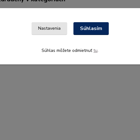
AMNÉ PREDMETY,
Bruder
EKY A HRAČKY
Súhlasím
Nastavenia
Súhlas môžete odmietnuť
tu
.