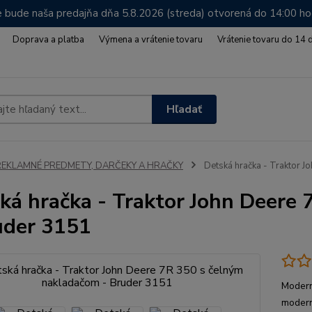
 bude naša predajňa dňa 5.8.2026 (streda) otvorená do 14:00 h
Doprava a platba
Výmena a vrátenie tovaru
Vrátenie tovaru do 14 
Hľadať
REKLAMNÉ PREDMETY, DARČEKY A HRAČKY
Detská hračka - Traktor J
ká hračka - Traktor John Deere
uder 3151
Modern
modern