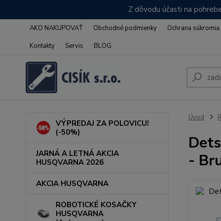
Z dôvodu účasti na pohrebe
AKO NAKUPOVAŤ
Obchodné podmienky
Ochrana súkromia
Kontakty
Servis
BLOG
Úvod
VÝPREDAJ ZA POLOVICU!
(-50%)
Dets
JARNÁ A LETNÁ AKCIA
- Br
HUSQVARNA 2026
AKCIA HUSQVARNA
ROBOTICKÉ KOSAČKY
HUSQVARNA