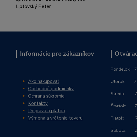
Informácie pre zákazníkov
Otvárac
Po
ndelok:
7
Ako nakupovať
Utorok: 7:3
Obchodné podmienky
Streda: 7:3
Ochrana súkromia
Kontakty
Štvrtok: 7:
Doprava a platba
Výmena a vrátenie tovaru
Piatok: 7:3
Sobota: 