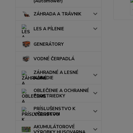
(Automower)
ZÁHRADA A TRÁVNIK
LES A PÍLENIE
GENERÁTORY
VODNÉ ČERPADLÁ
ZÁHRADNÉ A LESNÉ
NÁRADIE
OBLEČENIE A OCHRANNÉ
PROSTRIEDKY
PRÍSLUŠENSTVO K
VÝROBKOM
AKUMULÁTOROVÉ
VÝROBKY HUSQVARNA