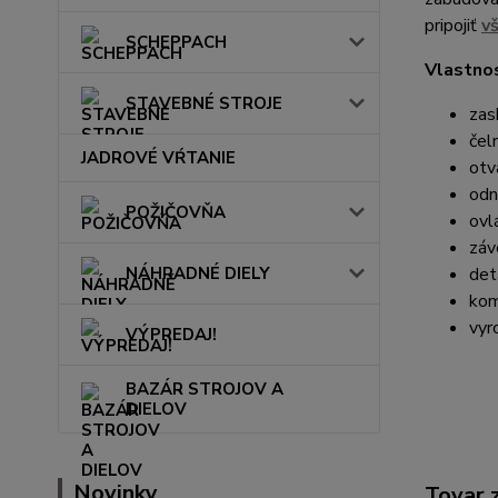
pripojiť
v
SCHEPPACH
Vlastnos
STAVEBNÉ STROJE
zas
čel
JADROVÉ VŔTANIE
otv
odn
POŽIČOVŇA
ovl
záv
NÁHRADNÉ DIELY
det
kom
vyr
VÝPREDAJ!
BAZÁR STROJOV A
DIELOV
Novinky
Tovar 