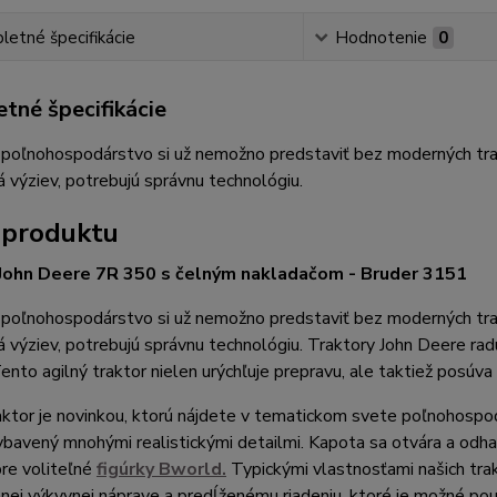
etné špecifikácie
Hodnotenie
0
tné špecifikácie
oľnohospodárstvo si už nemožno predstaviť bez moderných trakt
ná výziev, potrebujú správnu technológiu.
 produktu
 John Deere 7R 350 s čelným nakladačom - Bruder 3151
oľnohospodárstvo si už nemožno predstaviť bez moderných trakt
ná výziev, potrebujú správnu technológiu. Traktory John Deere ra
ento agilný traktor nielen urýchľuje prepravu, ale taktiež posúva
ktor je novinkou, ktorú nájdete v tematickom svete poľnohospo
ybavený mnohými realistickými detailmi. Kapota sa otvára a odha
pre voliteľné
figúrky Bworld.
Typickými vlastnosťami našich trak
ej výkyvnej náprave a predĺženému riadeniu, ktoré je možné pou