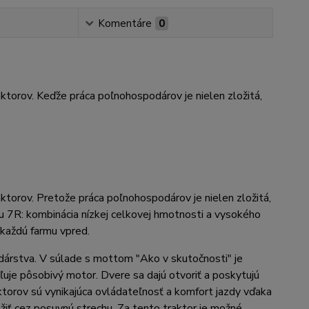
Komentáre
0
orov. Keďže práca poľnohospodárov je nielen zložitá,
orov. Pretože práca poľnohospodárov je nielen zložitá,
du 7R: kombinácia nízkej celkovej hmotnosti a vysokého
 každú farmu vpred.
dárstva. V súlade s mottom "Ako v skutočnosti" je
ľuje pôsobivý motor. Dvere sa dajú otvoriť a poskytujú
torov sú vynikajúca ovládateľnosť a komfort jazdy vďaka
žiť cez posuvnú strechu. Za tento traktor je možné