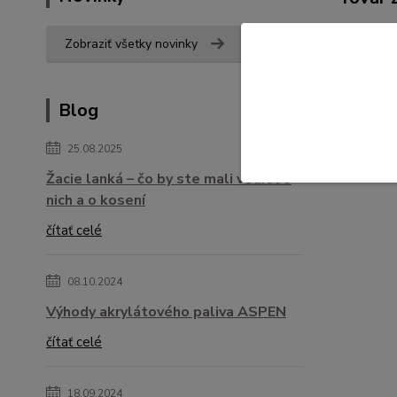
REKL
Zobraziť všetky novinky
DARČ
Blog
25.08.2025
Žacie lanká – čo by ste mali vedieť o
nich a o kosení
čítať celé
08.10.2024
Výhody akrylátového paliva ASPEN
čítať celé
18.09.2024