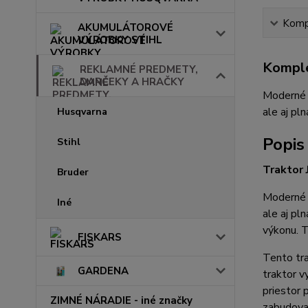
Kompl
AKUMULÁTOROVÉ
VÝROBKY STIHL
Komple
REKLAMNÉ PREDMETY,
DARČEKY A HRAČKY
Moderné p
ale aj pl
Husqvarna
Popis
Stihl
Traktor
Bruder
Moderné p
Iné
ale aj pl
výkonu. T
FISKARS
Tento tra
GARDENA
traktor v
priestor 
ZIMNÉ NÁRADIE - iné značky
zabudovan