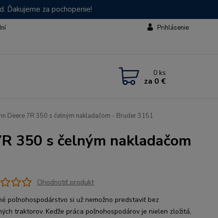
od. Ďakujeme za pochopenie!
dní
Prihlásenie
0
ks
za
0 €
ohn Deere 7R 350 s čelným nakladačom - Bruder 3151
 7R 350 s čelným nakladačom
Ohodnotiť produkt
é poľnohospodárstvo si už nemožno predstaviť bez
ých traktorov. Keďže práca poľnohospodárov je nielen zložitá,