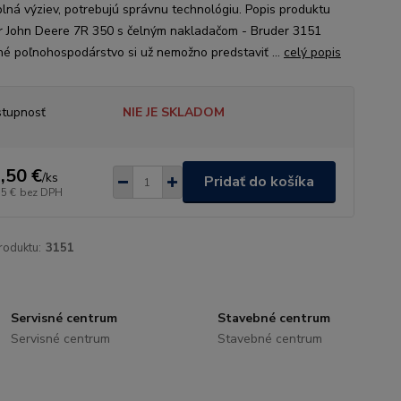
 plná výziev, potrebujú správnu technológiu. Popis produktu
r John Deere 7R 350 s čelným nakladačom - Bruder 3151
é poľnohospodárstvo si už nemožno predstaviť ...
celý popis
tupnosť
NIE JE SKLADOM
,50 €
/
ks
Pridať do košíka
55 €
bez DPH
roduktu:
3151
Servisné centrum
Stavebné centrum
Servisné centrum
Stavebné centrum