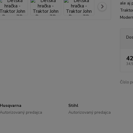
ale aj
Trakto
Modern
Dos
42
34,
Číslo p
Husqvarna
Stihl
Autorizovaný predajca
Autorizovaný predajca