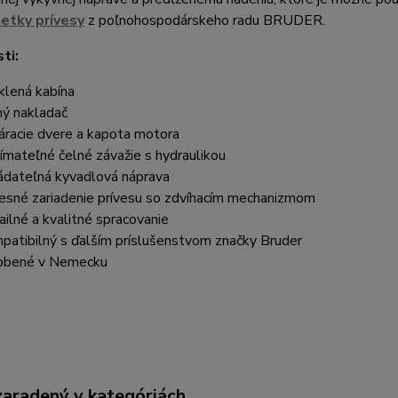
šetky prívesy
z poľnohospodárskeho radu BRUDER.
ti:
klená kabína
ný nakladač
áracie dvere a kapota motora
ímateľné čelné závažie s hydraulikou
ádateľná kyvadlová náprava
esné zariadenie prívesu so zdvíhacím mechanizmom
ailné a kvalitné spracovanie
patibilný s ďalším príslušenstvom značky Bruder
obené v Nemecku
zaradený v kategóriách