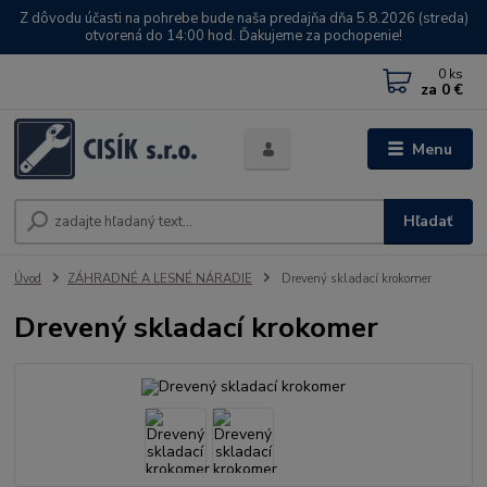
Z dôvodu účasti na pohrebe bude naša predajňa dňa 5.8.2026 (streda)
otvorená do 14:00 hod. Ďakujeme za pochopenie!
0
ks
za
0 €
Menu
Hľadať
Úvod
ZÁHRADNÉ A LESNÉ NÁRADIE
Drevený skladací krokomer
Drevený skladací krokomer