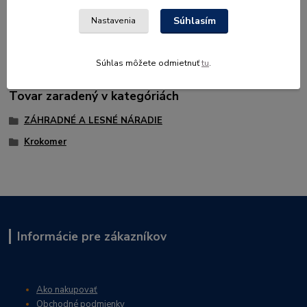
skladoch. Rýchle skladanie pre lepšiu prepravu. Nastaviteľná
Súhlasím
Nastavenia
dĺžka. Impregnovaný materiál.
Súhlas môžete odmietnuť
tu
.
Tovar zaradený v kategóriách
ZÁHRADNÉ A LESNÉ NÁRADIE
Krokomer
Informácie pre zákazníkov
Ako nakupovať
Obchodné podmienky