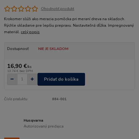
Ohodnotiť produkt
Krokomer slúži ako meracia pomôcka pri meraní dreva na skladoch.
Rýchle skladanie pre lepšiu prepravu. Nastaviteľná dĺžka. Impregnovaný
materiál.
celý popis
Dostupnosť
NIE JE SKLADOM
16,90 €
/
ks
13,74 €
bez DPH
Pridať do košíka
Číslo produktu:
884-001
Husqvarna
Autorizovaný predajca