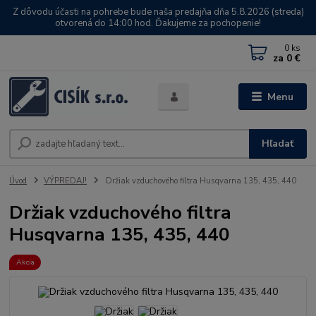
Z dôvodu účasti na pohrebe bude naša predajňa dňa 5.8.2026 (streda)
otvorená do 14:00 hod. Ďakujeme za pochopenie!
0
ks
za
0 €
Menu
Hľadať
Úvod
VÝPREDAJ!
Držiak vzduchového filtra Husqvarna 135, 435, 440
Držiak vzduchového filtra
Husqvarna 135, 435, 440
Akcia