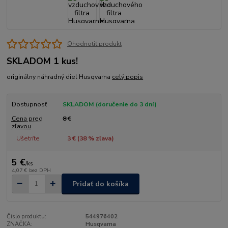
Ohodnotiť produkt
SKLADOM 1 kus!
originálny náhradný diel Husqvarna
celý popis
Dostupnosť
SKLADOM (doručenie do 3 dní)
Cena pred
8 €
zľavou
Ušetríte
3 € (
38
% zľava)
5 €
/
ks
4,07 €
bez DPH
Pridať do košíka
Číslo produktu:
544976402
ZNAČKA:
Husqvarna