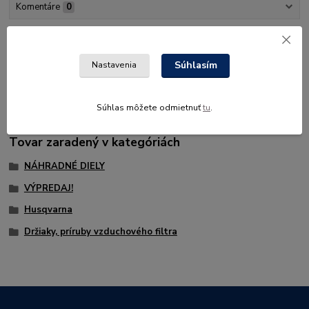
Komentáre
0
Kompletné špecifikácie
Súhlasím
Nastavenia
originálny náhradný diel Husqvarna
Súhlas môžete odmietnuť
tu
.
Tovar zaradený v kategóriách
NÁHRADNÉ DIELY
VÝPREDAJ!
Husqvarna
Držiaky, príruby vzduchového filtra