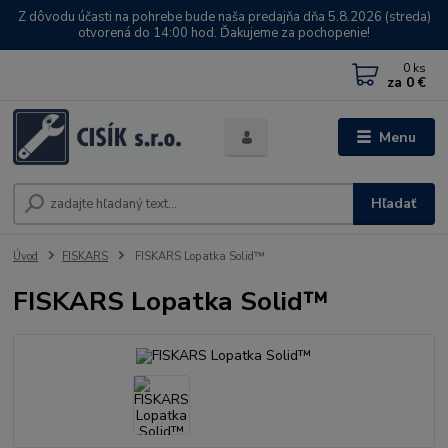
Z dôvodu účasti na pohrebe bude naša predajňa dňa 5.8.2026 (streda)
otvorená do 14:00 hod. Ďakujeme za pochopenie!
0
ks
za
0 €
Menu
Hľadať
Úvod
FISKARS
FISKARS Lopatka Solid™
FISKARS Lopatka Solid™