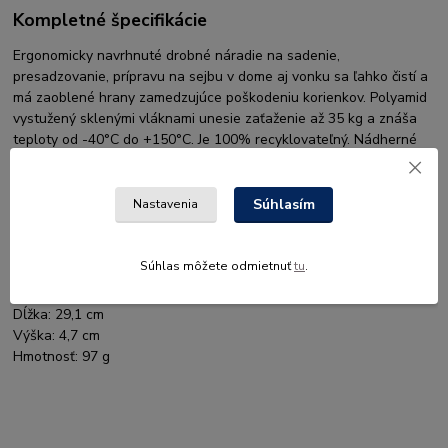
Kompletné špecifikácie
Ergonomicky navrhnuté drobné náradie na sadenie,
presadzovanie, prípravu na sejbu v dome aj vonku sa ľahko čistí a
má zaoblené hrany zamedzujúce poškodeniu korienkov. Polyamid
vystužený sklenými vláknami unesie zaťaženie až 35 kg a znáša
teploty od -40°C do +150°C. Je 100% recyklovateľný. Nádherné
plastické vzory zdobia povrch.
Trvanlivá, unesie až 35 kg
Súhlasím
Nastavenia
Môže sa ostriť
Otvor na zavesenie
Súhlas môžete odmietnuť
tu
.
Medzinárodné číslo (EAN):
6411503460101
Šírka:
8,3 cm
Dĺžka:
29,1 cm
Výška:
4,7 cm
Hmotnosť:
97 g