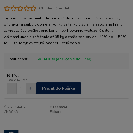
Ohodnotiť produkt
Ergonomicky navrhnuté drobné náradie na sadenie, presadzovanie,
prípravu na sejbu v dome aj vonku sa ľahko čistí a má zaoblené hrany
zamedzujúce poškodeniu korienkov. Polyamid vystužený sklenými
vláknami unesie zaťaženie až 35 kg a znáša teploty od -40°C do +150°C.
Je 100% recyklovateľný. Nádher...
celý popis
Dostupnosť
SKLADOM (doručenie do 3 dní)
6 €
/
ks
4,88 €
bez DPH
Pridať do košíka
Číslo produktu:
F 1000694
ZNAČKA:
Fiskars