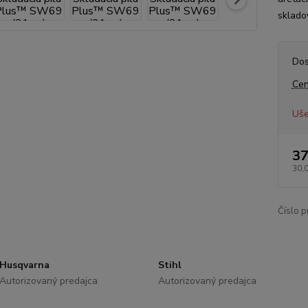
sklado
Dos
Cen
Uše
37
30,
Číslo p
Husqvarna
Stihl
Autorizovaný predajca
Autorizovaný predajca