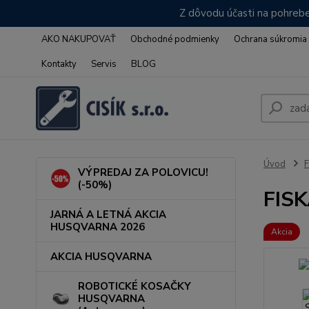
Z dôvodu účasti na pohrebe
AKO NAKUPOVAŤ
Obchodné podmienky
Ochrana súkromia
Kontakty
Servis
BLOG
Úvod
VÝPREDAJ ZA POLOVICU!
(-50%)
FISK
JARNÁ A LETNÁ AKCIA
HUSQVARNA 2026
Akcia
AKCIA HUSQVARNA
ROBOTICKÉ KOSAČKY
HUSQVARNA