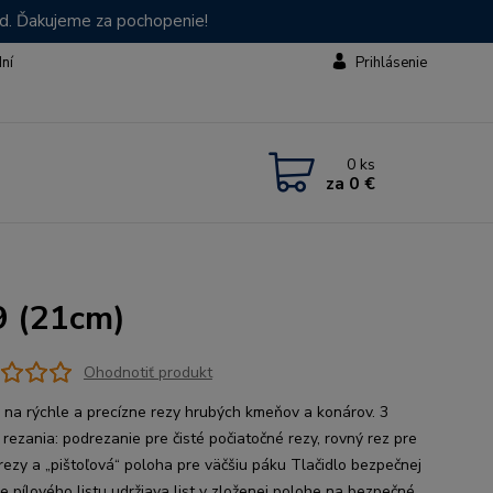
od. Ďakujeme za pochopenie!
dní
Prihlásenie
0
ks
za
0 €
9 (21cm)
Ohodnotiť produkt
 na rýchle a precízne rezy hrubých kmeňov a konárov. 3
 rezania: podrezanie pre čisté počiatočné rezy, rovný rez pre
rezy a „pištoľová“ poloha pre väčšiu páku Tlačidlo bezpečnej
e pílového listu udržiava list v zloženej polohe na bezpečné