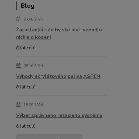
Blog
25.08.2025
Žacie lanká – čo by ste mali vedieť o
nich a o kosení
čítať celé
08.10.2024
Výhody akrylátového paliva ASPEN
čítať celé
18.09.2024
Výber správneho rezacieho systému
čítať celé