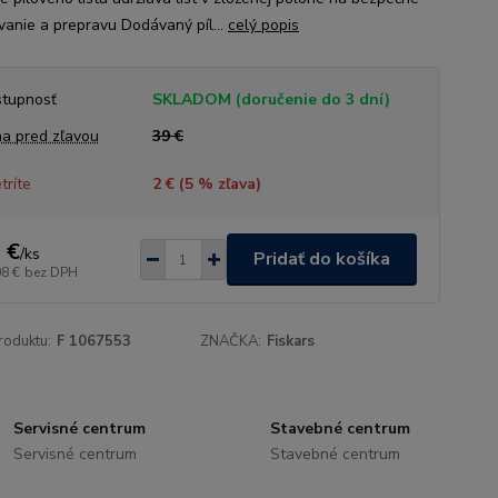
vanie a prepravu Dodávaný píl...
celý popis
tupnosť
SKLADOM (doručenie do 3 dní)
a pred zľavou
39 €
tríte
2 € (
5
% zľava)
 €
/
ks
Pridať do košíka
08 €
bez DPH
roduktu:
F 1067553
ZNAČKA:
Fiskars
Servisné centrum
Stavebné centrum
Servisné centrum
Stavebné centrum