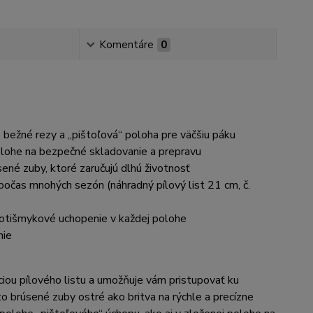
Komentáre
0
e bežné rezy a „pištoľová“ poloha pre väčšiu páku
 polohe na bezpečné skladovanie a prepravu
ené zuby, ktoré zaručujú dlhú životnosť
očas mnohých sezón (náhradný pílový list 21 cm, č.
otišmykové uchopenie v každej polohe
nie
iou pílového listu a umožňuje vám pristupovať ku
 brúsené zuby ostré ako britva na rýchle a precízne