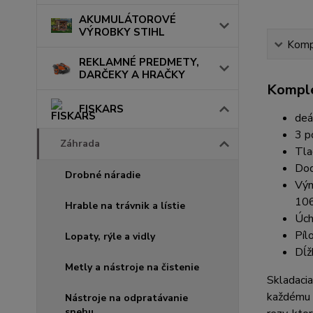
AKUMULÁTOROVÉ
VÝROBKY STIHL
Kompl
REKLAMNÉ PREDMETY,
DARČEKY A HRAČKY
Komple
FISKARS
deá
3 p
Záhrada
Tla
Dod
Drobné náradie
Vým
10
Hrable na trávnik a lístie
Úch
Píl
Lopaty, rýle a vidly
Dĺž
Metly a nástroje na čistenie
Skladacia
každému r
Nástroje na odpratávanie
snehu