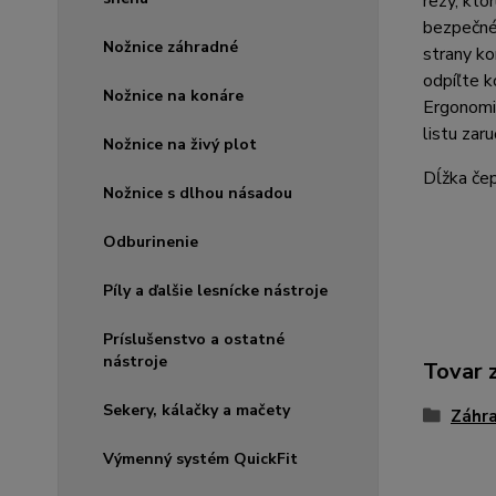
rezy, kto
bezpečné 
Nožnice záhradné
strany ko
odpíľte 
Nožnice na konáre
Ergonomi
listu zar
Nožnice na živý plot
Dĺžka če
Nožnice s dlhou násadou
Odburinenie
Píly a ďalšie lesnícke nástroje
Príslušenstvo a ostatné
nástroje
Tovar 
Sekery, kálačky a mačety
Záhr
Výmenný systém QuickFit