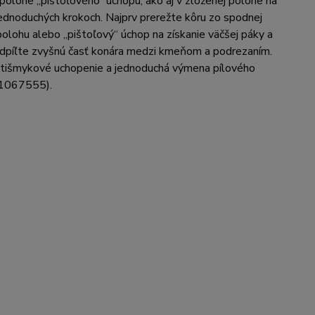
polohe „pištoľového“ úchopu, ako aj v zloženej polohe na
ednoduchých krokoch. Najprv prerežte kôru zo spodnej
lohu alebo „pištoľový“ úchop na získanie väčšej páky a
odpíľte zvyšnú časť konára medzi kmeňom a podrezaním.
otišmykové uchopenie a jednoduchá výmena pílového
. 1067555).