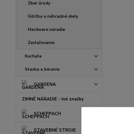
Zber úrody
Údržba a náhradné diely
Hardware náradie
Zavlažovanie
Kuchyňa
Stavba a búranie
GARDENA
ZIMNÉ NÁRADIE - iné značky
SCHEPPACH
STAVEBNÉ STROJE