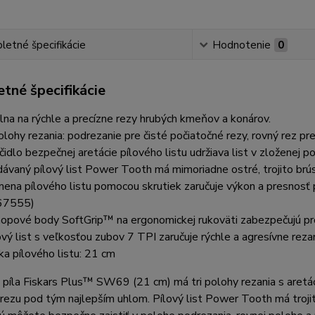
etné špecifikácie
Hodnotenie
0
tné špecifikácie
lna na rýchle a precízne rezy hrubých kmeňov a konárov.
olohy rezania: podrezanie pre čisté počiatočné rezy, rovný rez pr
čidlo bezpečnej aretácie pílového listu udržiava list v zloženej
ávaný pílový list Power Tooth má mimoriadne ostré, trojito brús
ena pílového listu pomocou skrutiek zaručuje výkon a presnosť p
67555)
opové body SoftGrip™ na ergonomickej rukoväti zabezpečujú pr
ový list s veľkosťou zubov 7 TPI zaručuje rýchle a agresívne reza
ka pílového listu: 21 cm
 píla Fiskars Plus™ SW69 (21 cm) má tri polohy rezania s aretác
ezu pod tým najlepším uhlom. Pílový list Power Tooth má trojito