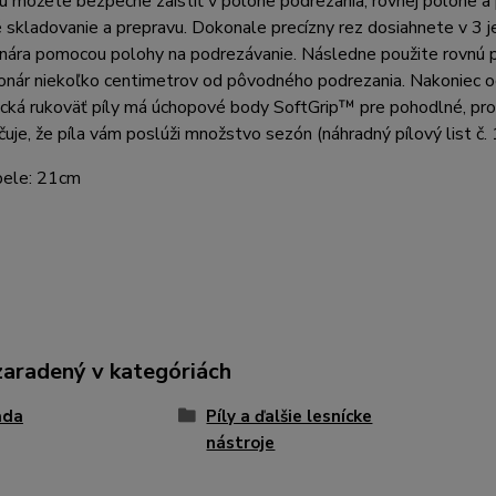
rú môžete bezpečne zaistiť v polohe podrezania, rovnej polohe a 
skladovanie a prepravu. Dokonale precízny rez dosiahnete v 3 j
nára pomocou polohy na podrezávanie. Následne použite rovnú po
konár niekoľko centimetrov od pôvodného podrezania. Nakoniec 
cká rukoväť píly má úchopové body SoftGrip™ pre pohodlné, pr
učuje, že píla vám poslúži množstvo sezón (náhradný pílový list č
pele:
21cm
zaradený v kategóriách
ada
Píly a ďalšie lesnícke
nástroje