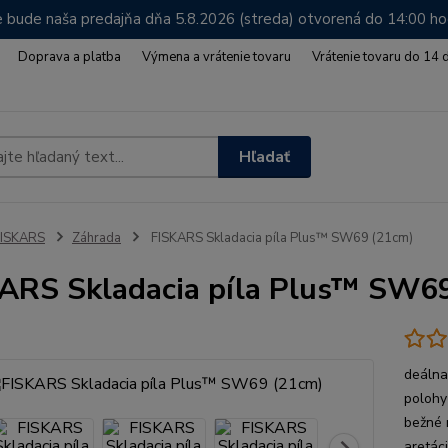
 bude naša predajňa dňa 5.8.2026 (streda) otvorená do 14:00 h
Doprava a platba
Výmena a vrátenie tovaru
Vrátenie tovaru do 14 
Hľadať
FISKARS
Záhrada
FISKARS Skladacia píla Plus™ SW69 (21cm)
ARS Skladacia píla Plus™ SW6
deálna
polohy
bežné 
aretáci