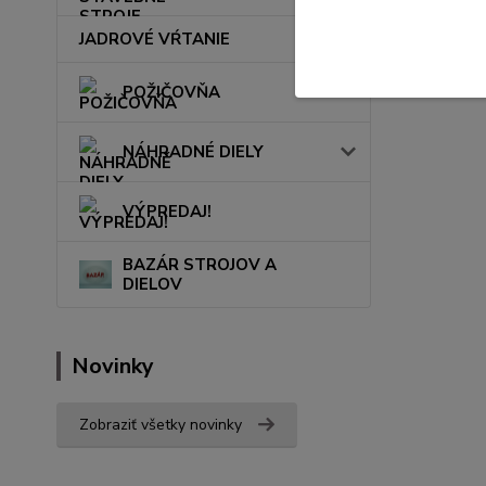
JADROVÉ VŔTANIE
POŽIČOVŇA
NÁHRADNÉ DIELY
VÝPREDAJ!
BAZÁR STROJOV A
DIELOV
Novinky
Zobraziť všetky novinky