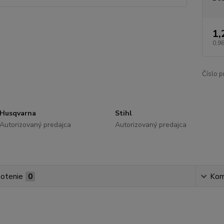
1,
0,98
Číslo p
Husqvarna
Stihl
Autorizovaný predajca
Autorizovaný predajca
otenie
0
Kom