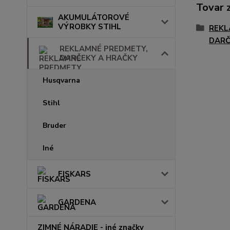
Tovar 
AKUMULÁTOROVÉ
VÝROBKY STIHL
REKL
DARČ
REKLAMNÉ PREDMETY,
DARČEKY A HRAČKY
Husqvarna
Stihl
Bruder
Iné
FISKARS
GARDENA
ZIMNÉ NÁRADIE - iné značky