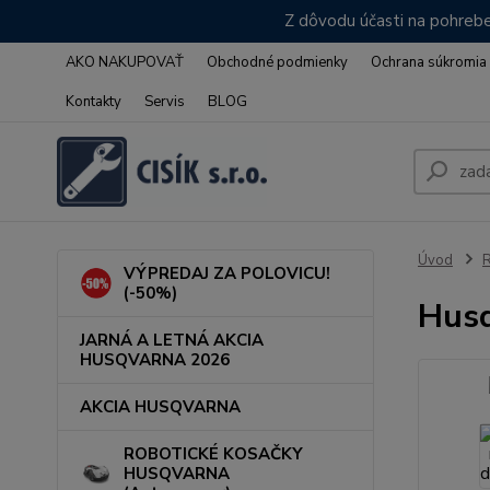
Z dôvodu účasti na pohrebe
AKO NAKUPOVAŤ
Obchodné podmienky
Ochrana súkromia
Kontakty
Servis
BLOG
Úvod
VÝPREDAJ ZA POLOVICU!
(-50%)
Husq
JARNÁ A LETNÁ AKCIA
HUSQVARNA 2026
AKCIA HUSQVARNA
ROBOTICKÉ KOSAČKY
HUSQVARNA