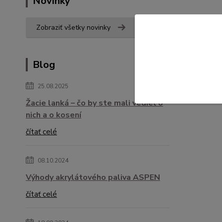
Novinky
Zobraziť všetky novinky
Blog
25.08.2025
Žacie lanká – čo by ste mali vedieť o
nich a o kosení
čítať celé
08.10.2024
Výhody akrylátového paliva ASPEN
čítať celé