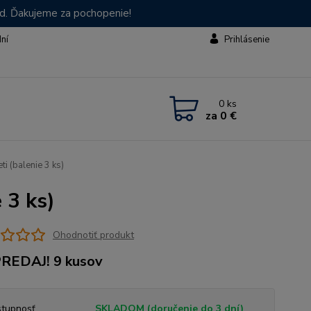
od. Ďakujeme za pochopenie!
dní
Prihlásenie
0
ks
za
0 €
i (balenie 3 ks)
 3 ks)
Ohodnotiť produkt
REDAJ! 9 kusov
tupnosť
SKLADOM (doručenie do 3 dní)