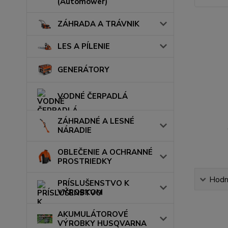
(Automower)
ZÁHRADA A TRÁVNIK
LES A PÍLENIE
GENERÁTORY
VODNÉ ČERPADLÁ
ZÁHRADNÉ A LESNÉ
NÁRADIE
OBLEČENIE A OCHRANNÉ
PROSTRIEDKY
Hodn
PRÍSLUŠENSTVO K
VÝROBKOM
AKUMULÁTOROVÉ
VÝROBKY HUSQVARNA