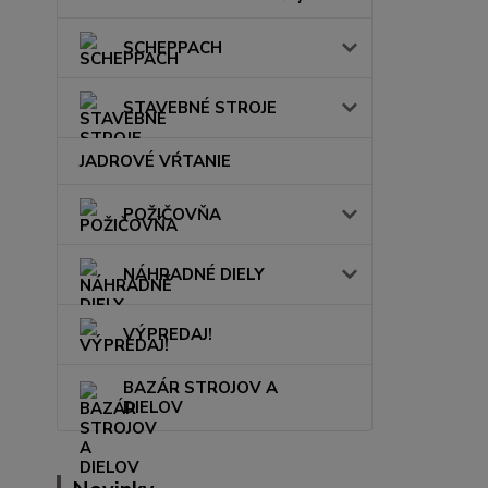
SCHEPPACH
STAVEBNÉ STROJE
JADROVÉ VŔTANIE
POŽIČOVŇA
NÁHRADNÉ DIELY
VÝPREDAJ!
BAZÁR STROJOV A
DIELOV