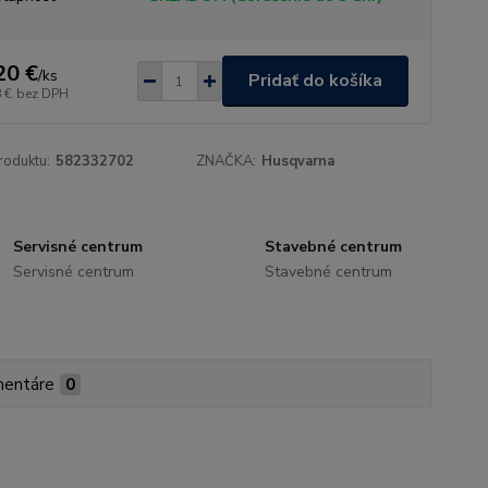
20 €
/
ks
Pridať do košíka
 €
bez DPH
roduktu:
582332702
ZNAČKA:
Husqvarna
Servisné centrum
Stavebné centrum
Servisné centrum
Stavebné centrum
entáre
0