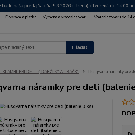
 bude naša predajňa dňa 5.8.2026 (streda) otvorená do 14:00 h
Doprava a platba
Výmena a vrátenie tovaru
Vrátenie tovaru do 14 
Hľadať
REKLAMNÉ PREDMETY, DARČEKY A HRAČKY
Husqvarna náramky pre det
varna náramky pre deti (balenie
DOP
Dos