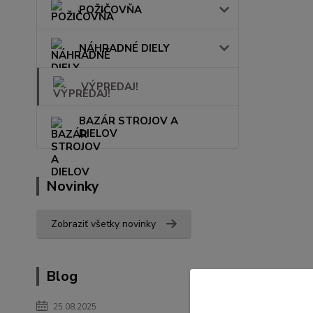
POŽIČOVŇA
NÁHRADNÉ DIELY
VÝPREDAJ!
BAZÁR STROJOV A
DIELOV
Novinky
Zobraziť všetky novinky
Blog
25.08.2025