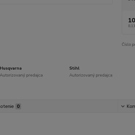
10
8,13
Číslo p
Husqvarna
Stihl
Autorizovaný predajca
Autorizovaný predajca
otenie
0
Kom