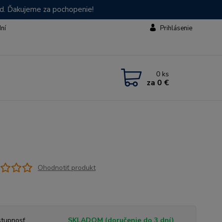
od. Ďakujeme za pochopenie!
dní
Prihlásenie
0
ks
za
0 €
Ohodnotiť produkt
tupnosť
SKLADOM (doručenie do 3 dní)