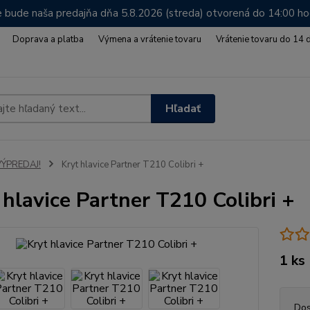
 bude naša predajňa dňa 5.8.2026 (streda) otvorená do 14:00 h
Doprava a platba
Výmena a vrátenie tovaru
Vrátenie tovaru do 14 
Hľadať
VÝPREDAJ!
Kryt hlavice Partner T210 Colibri +
 hlavice Partner T210 Colibri +
1 ks
Dos