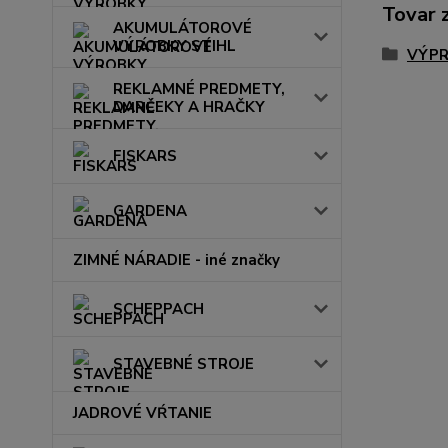
Tovar 
AKUMULÁTOROVÉ
VÝROBKY STIHL
VÝPR
REKLAMNÉ PREDMETY,
DARČEKY A HRAČKY
FISKARS
GARDENA
ZIMNÉ NÁRADIE - iné značky
SCHEPPACH
STAVEBNÉ STROJE
JADROVÉ VŔTANIE