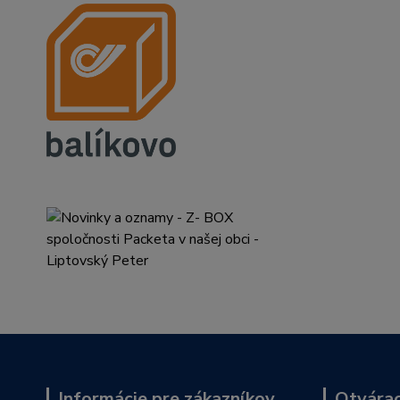
Informácie pre zákazníkov
Otvárac