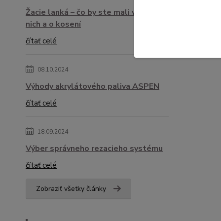
Žacie lanká – čo by ste mali vedieť o
nich a o kosení
čítať celé
08.10.2024
Výhody akrylátového paliva ASPEN
čítať celé
18.09.2024
Výber správneho rezacieho systému
čítať celé
Zobraziť všetky články