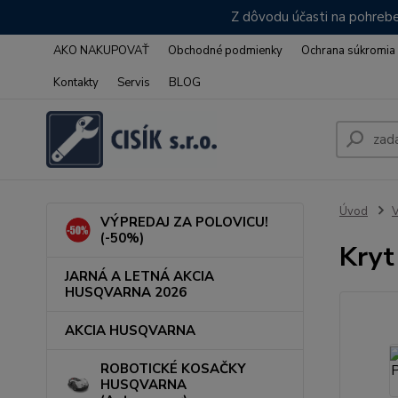
Z dôvodu účasti na pohrebe
AKO NAKUPOVAŤ
Obchodné podmienky
Ochrana súkromia
Kontakty
Servis
BLOG
Úvod
VÝPREDAJ ZA POLOVICU!
(-50%)
Kryt
JARNÁ A LETNÁ AKCIA
HUSQVARNA 2026
AKCIA HUSQVARNA
ROBOTICKÉ KOSAČKY
HUSQVARNA