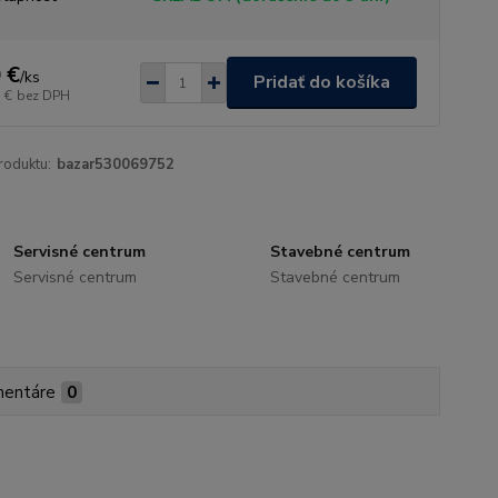
 €
/
ks
Pridať do košíka
 €
bez DPH
roduktu:
bazar530069752
Servisné centrum
Stavebné centrum
Servisné centrum
Stavebné centrum
entáre
0