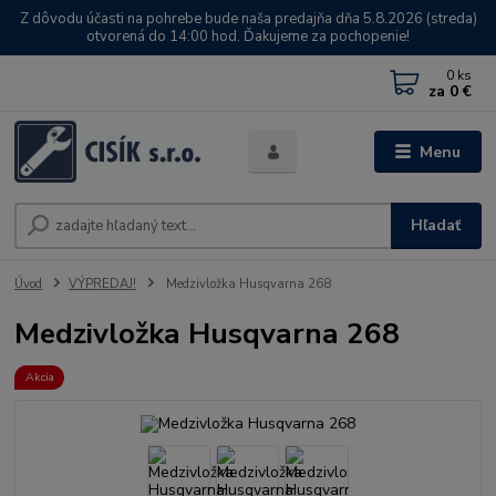
Z dôvodu účasti na pohrebe bude naša predajňa dňa 5.8.2026 (streda)
otvorená do 14:00 hod. Ďakujeme za pochopenie!
0
ks
za
0 €
Menu
Hľadať
Úvod
VÝPREDAJ!
Medzivložka Husqvarna 268
Medzivložka Husqvarna 268
Akcia