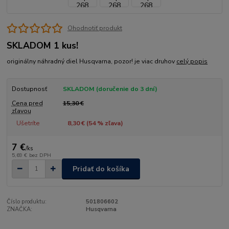
Ohodnotiť produkt
SKLADOM 1 kus!
originálny náhradný diel Husqvarna, pozor! je viac druhov
celý popis
Dostupnosť
SKLADOM (doručenie do 3 dní)
Cena pred
15,30 €
zľavou
Ušetríte
8,30 € (
54
% zľava)
7 €
/
ks
5,69 €
bez DPH
Pridať do košíka
Číslo produktu:
501806602
ZNAČKA:
Husqvarna