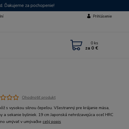
od. Ďakujeme za pochopenie!
dní
Prihlásenie
0
ks
za
0 €
Ohodnotiť produkt
nôž s vysokou silnou čepeľou. Všestranný pre krájanie mäsa,
ny a sekanie byliniek. 19 cm Japonská nehrdzavejúca oceľ HRC
žno umývať v umývačke
celý popis