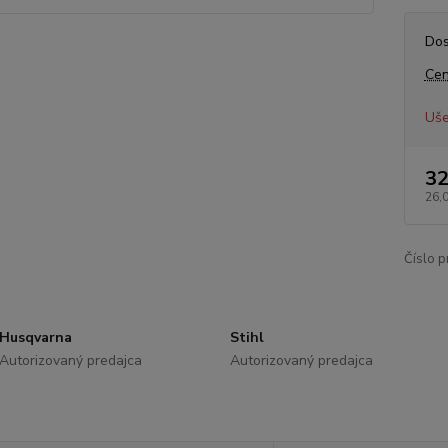
Dos
Cen
Uše
32
26,
Číslo p
Husqvarna
Stihl
Autorizovaný predajca
Autorizovaný predajca