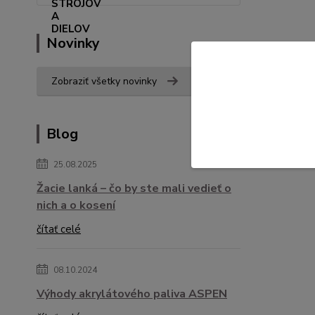
Novinky
Zobraziť všetky novinky
Blog
25.08.2025
Žacie lanká – čo by ste mali vedieť o
nich a o kosení
čítať celé
08.10.2024
Výhody akrylátového paliva ASPEN