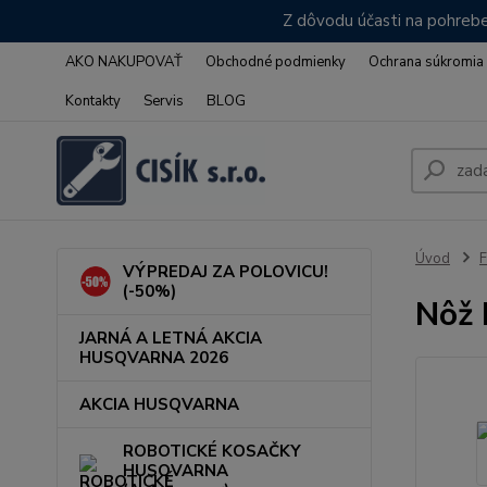
Z dôvodu účasti na pohrebe
AKO NAKUPOVAŤ
Obchodné podmienky
Ochrana súkromia
Kontakty
Servis
BLOG
Úvod
VÝPREDAJ ZA POLOVICU!
(-50%)
Nôž 
JARNÁ A LETNÁ AKCIA
HUSQVARNA 2026
AKCIA HUSQVARNA
ROBOTICKÉ KOSAČKY
HUSQVARNA