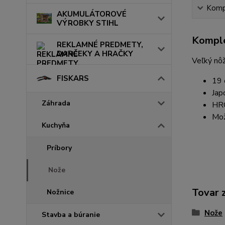
Kompl
AKUMULÁTOROVÉ
VÝROBKY STIHL
Komple
REKLAMNÉ PREDMETY,
DARČEKY A HRAČKY
Veľký nôž
FISKARS
19
Jap
Záhrada
HR
Mož
Kuchyňa
Príbory
Nože
Tovar 
Nožnice
Nože
Stavba a búranie