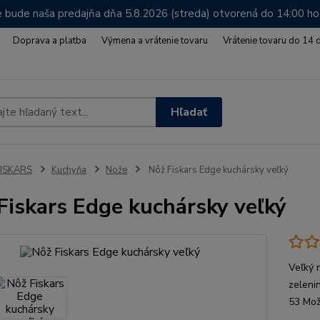
 bude naša predajňa dňa 5.8.2026 (streda) otvorená do 14:00 h
Doprava a platba
Výmena a vrátenie tovaru
Vrátenie tovaru do 14 
Hľadať
FISKARS
Kuchyňa
Nože
Nôž Fiskars Edge kuchársky veľký
Fiskars Edge kuchársky veľký
Veľký 
zeleni
53 Mo