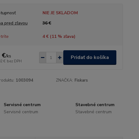
tupnosť
NIE JE SKLADOM
a pred zľavou
36 €
tríte
4 € (
11
% zľava)
 €
/
ks
Pridať do košíka
02 €
bez DPH
roduktu:
1003094
ZNAČKA:
Fiskars
Servisné centrum
Stavebné centrum
Servisné centrum
Stavebné centrum