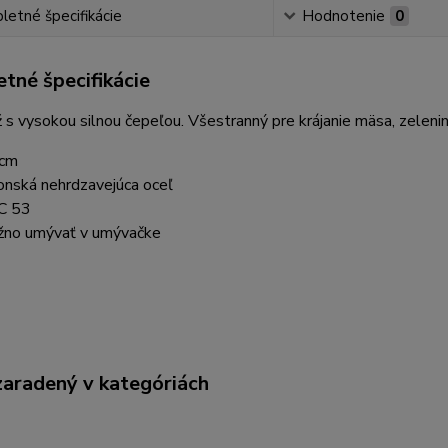
etné špecifikácie
Hodnotenie
0
tné špecifikácie
 s vysokou silnou čepeľou. Všestranný pre krájanie mäsa, zeleniny
 cm
onská nehrdzavejúca oceľ
C 53
no umývať v umývačke
zaradený v kategóriách