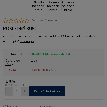
Ohodnotiť produkt
POSLEDNÝ KUS!
originálny náhradný diel Husqvarna, POZOR! Pasuje úplne na starý
model píly!
celý popis
Dostupnosť
SKLADOM (doručenie do 3 dní)
Cena pred
4,20 €
zľavou
Ušetríte
3,20 € (
76
% zľava)
1 €
/
ks
0,81 €
bez DPH
Pridať do košíka
Číslo produktu:
503743801