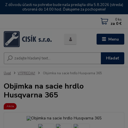
Z dôvodu účasti na pohrebe bude naša predajňa dňa 5.8.2026 (streda)
otvorená do 14:00 hod. Ďakujeme za pochopenie!
0
ks
za
0 €
Menu
Hľadať
Úvod
VÝPREDAJ!
Objimka na sacie hrdlo Husqvarna 365
Objimka na sacie hrdlo
Husqvarna 365
Akcia