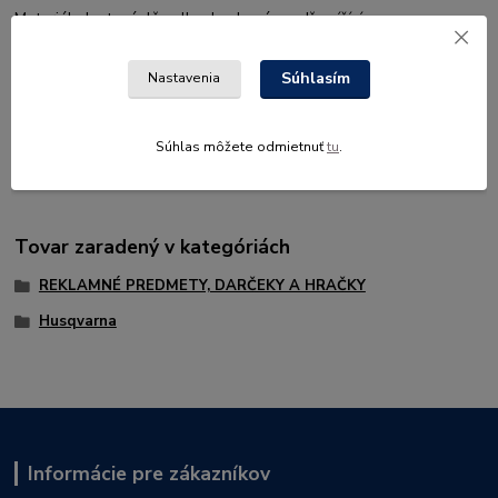
Materiál plast, náplň velkoobsahová, modře píšící.
Barva: tm. modré tělo/bílý klip
Súhlasím
Nastavenia
Rozměr: Ø11 x 144 mm
Aplikace loga: bílý potisk dokola na tělo + na klip
Súhlas môžete odmietnuť
tu
.
Tovar zaradený v kategóriách
REKLAMNÉ PREDMETY, DARČEKY A HRAČKY
Husqvarna
Informácie pre zákazníkov