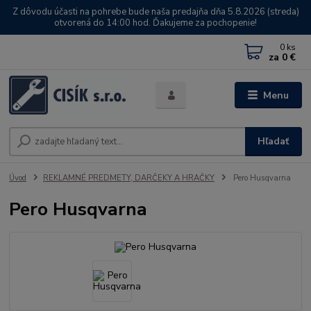
Z dôvodu účasti na pohrebe bude naša predajňa dňa 5.8.2026 (streda)
otvorená do 14:00 hod. Ďakujeme za pochopenie!
0
ks
za
0 €
Menu
Hľadať
Úvod
REKLAMNÉ PREDMETY, DARČEKY A HRAČKY
Pero Husqvarna
Pero Husqvarna