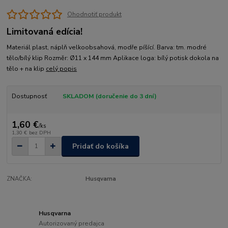
Ohodnotiť produkt
Limitovaná edícia!
Materiál plast, náplň velkoobsahová, modře píšící. Barva: tm. modré
tělo/bílý klip Rozměr: Ø11 x 144 mm Aplikace loga: bílý potisk dokola na
tělo + na klip
celý popis
Dostupnosť
SKLADOM (doručenie do 3 dní)
1,60 €
/
ks
1,30 €
bez DPH
Pridať do košíka
ZNAČKA:
Husqvarna
Husqvarna
Autorizovaný predajca