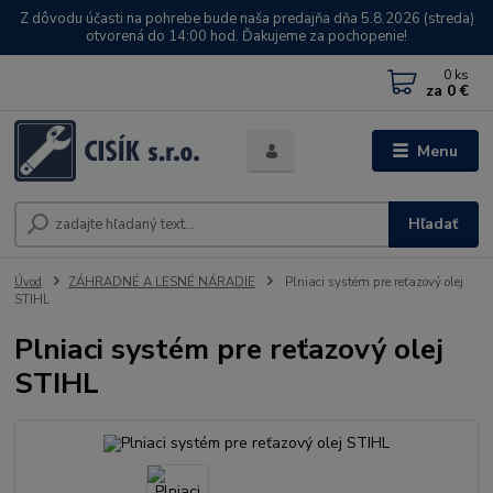
Z dôvodu účasti na pohrebe bude naša predajňa dňa 5.8.2026 (streda)
otvorená do 14:00 hod. Ďakujeme za pochopenie!
0
ks
za
0 €
Menu
Hľadať
Úvod
ZÁHRADNÉ A LESNÉ NÁRADIE
Plniaci systém pre reťazový olej
STIHL
Plniaci systém pre reťazový olej
STIHL