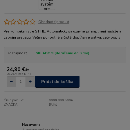
Ohodnotiť produkt
Pre kombikanistre STIHL. Automaticky sa uzavrie pri naplnení nádrže a
zabráni preliatiu. Veľmi pohodlné a čisté dopĺňanie paliva.
celý popis
Dostupnosť
SKLADOM (doručenie do 3 dní)
24,90 €
/
ks
20,24 €
bez DPH
Pridať do košíka
Číslo produktu:
0000 890 5004
ZNAČKA:
Stihl
Husqvarna