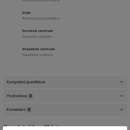
Autorizovaný predajca
Stihl
Autorizovaný predajca
Servisné centrum
Servisné centrum
Stavebné centrum
Stavebné centrum
Kompletné špecifikácie
Hodnotenie
0
Komentáre
0
Kompletné špecifikácie