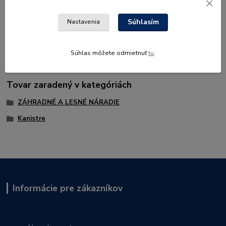
Pre kombikanistre STIHL. Automaticky sa uzavrie pri naplnení
Súhlasím
Nastavenia
nádrže a zabráni preliatiu. Veľmi pohodlné a čisté dopĺňanie
paliva.
Súhlas môžete odmietnuť
tu
.
Tovar zaradený v kategóriách
ZÁHRADNÉ A LESNÉ NÁRADIE
Kanistre
Informácie pre zákazníkov