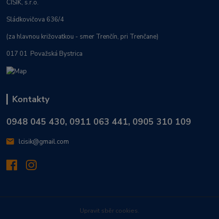
CISÍK, s.r.o.
Sládkovičova 636/4
(za hlavnou križovatkou - smer Trenčín, pri Trenčane)
017 01 Považská Bystrica
Kontakty
0948 045 430, 0911 063 441, 0905 310 109
lcisik@gmail.com
Upravit sběr cookies.