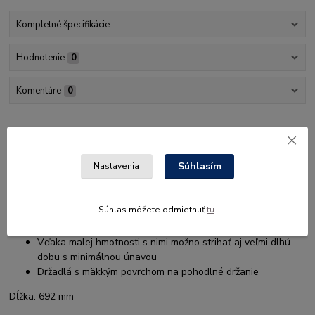
Kompletné špecifikácie
Hodnotenie
0
Komentáre
0
Kompletné špecifikácie
PowerGear™ II Nožnice na silné vetvy, prevodové, háková hlava
Súhlasím
Nastavenia
(L)
Spodná čepeľ v tvare háku na strihanie hrubých, surových
Súhlas môžete odmietnuť
tu
.
vetví
Ľahko uchopíte vetvu medzi čepele
Vďaka malej hmotnosti s nimi možno strihať aj veľmi dlhú
dobu s minimálnou únavou
Držadlá s mäkkým povrchom na pohodlné držanie
Dĺžka:
692 mm