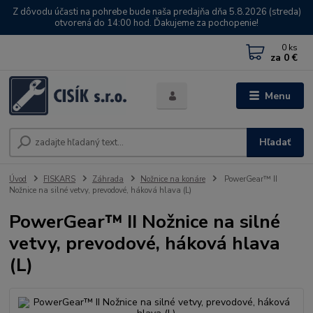
Z dôvodu účasti na pohrebe bude naša predajňa dňa 5.8.2026 (streda)
otvorená do 14:00 hod. Ďakujeme za pochopenie!
0
ks
za
0 €
Menu
Hľadať
Úvod
FISKARS
Záhrada
Nožnice na konáre
PowerGear™ II
Nožnice na silné vetvy, prevodové, háková hlava (L)
PowerGear™ II Nožnice na silné
vetvy, prevodové, háková hlava
(L)