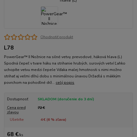
Ohodnotiť produkt
L78
PowerGear™ II Nožnice na silné vetvy, prevodové, háková hlava (L)
Spodná čepeľ v tvare háku na strihanie hrubých, surových vetví Ľahko
uchopíte vetvu medzi čepele Vďaka malej hmotnosti s nimi možno
strihať aj veľmi dlhú dobu s minimálnou únavou Držadlá s mäkkým
povrchom na pohodlné drž...
celý popis
Dostupnosť
SKLADOM (doručenie do 3 dní)
Cena pred
72 €
zľavou
Ušetríte
4 € (
6
% zľava)
68 €
/
ks