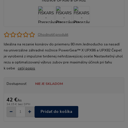
Ohodnotiť produkt
Ideálna na rezanie konárov do priemeru 80 mm Jednoducho sa nasadí
na univerzálne záhradné nožnice PowerGear™ X UPX86 a UPX82 Čepeľ
je vyrobená z impulzne tvrdenej nehrdzavejúcej ocele Nastaviteľný uhol
rezu a optimalizovaný výbrus zubov pre maximálny účinok pri ťahu
k sebe
celý popis
Dostupnosť
NIE JE SKLADOM
42 €
/
ks
34,15 €
bez DPH
Pridať do košíka