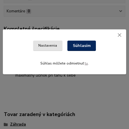
Komentáre
0
Kompletné špecifikácie
Ideálna na rezanie konárov do priemeru 80 mm
Jednoducho sa nasadí na univerzálne záhradné nožnice
Súhlasím
Nastavenia
PowerGear™ X UPX86 a UPX82
Čepeľ je vyrobená z impulzne tvrdenej nehrdzavejúcej
ocele
Súhlas môžete odmietnuť
tu
.
Nastaviteľný uhol rezu a optimalizovaný výbrus zubov pre
maximálny účinok pri ťahu k sebe
Tovar zaradený v kategóriách
Záhrada