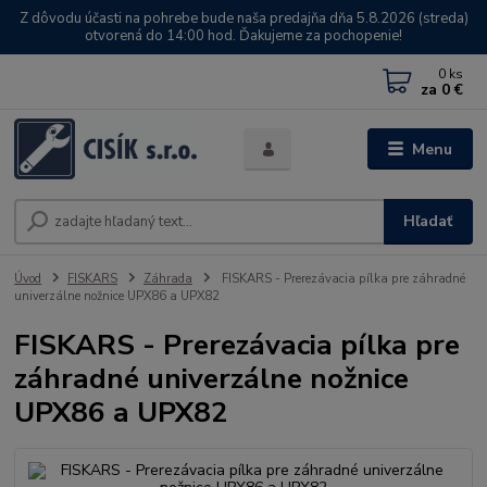
Z dôvodu účasti na pohrebe bude naša predajňa dňa 5.8.2026 (streda)
otvorená do 14:00 hod. Ďakujeme za pochopenie!
0
ks
za
0 €
Menu
Hľadať
Úvod
FISKARS
Záhrada
FISKARS - Prerezávacia pílka pre záhradné
univerzálne nožnice UPX86 a UPX82
FISKARS - Prerezávacia pílka pre
záhradné univerzálne nožnice
UPX86 a UPX82