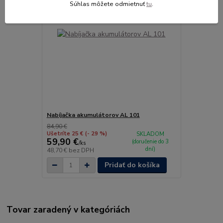
Súhlas môžete odmietnuť
tu
.
Nabíjačka akumulátorov AL 101
84,90 €
Ušetríte 25 €
(- 29 %)
SKLADOM
59,90 €
(doručenie do 3
/
ks
dní)
48,70 €
bez DPH
Pridať do košíka
Tovar zaradený v kategóriách