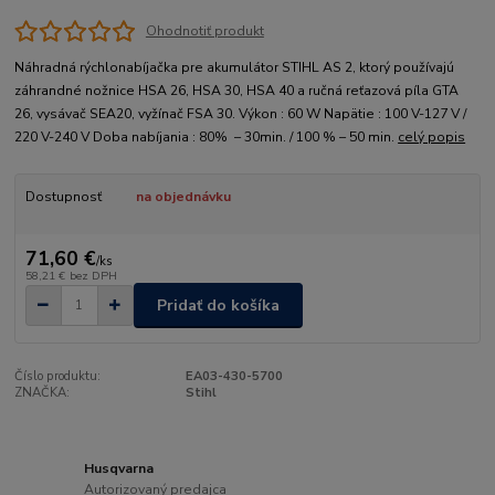
Ohodnotiť produkt
Náhradná rýchlonabíjačka pre akumulátor STIHL AS 2, ktorý používajú
záhrandné nožnice HSA 26, HSA 30, HSA 40 a ručná reťazová píla GTA
26, vysávač SEA20, vyžínač FSA 30. Výkon : 60 W Napätie : 100 V-127 V /
220 V-240 V Doba nabíjania : 80% – 30min. / 100 % – 50 min.
celý popis
Dostupnosť
na objednávku
71,60 €
/
ks
58,21 €
bez DPH
Pridať do košíka
Číslo produktu:
EA03-430-5700
ZNAČKA:
Stihl
Husqvarna
Autorizovaný predajca