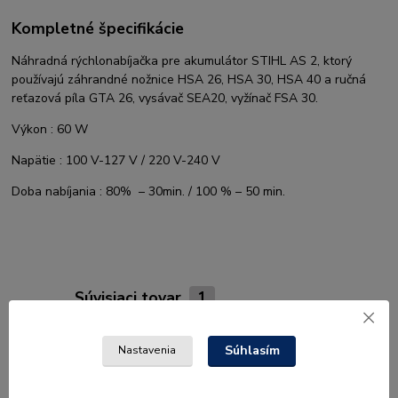
Kompletné špecifikácie
Náhradná rýchlonabíjačka pre akumulátor STIHL AS 2, ktorý
používajú záhrandné nožnice HSA 26, HSA 30, HSA 40 a ručná
reťazová píla GTA 26, vysávač SEA20, vyžínač FSA 30.
Výkon : 60 W
Napätie : 100 V-127 V / 220 V-240 V
Doba nabíjania : 80% – 30min. / 100 % – 50 min.
Súvisiaci tovar
1
Akcia
Súhlasím
Nastavenia