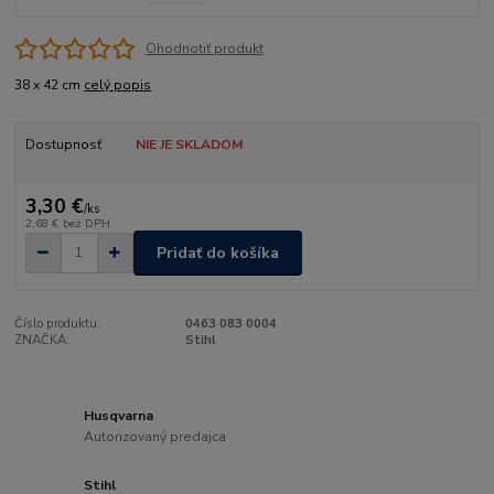
Ohodnotiť produkt
38 x 42 cm
celý popis
Dostupnosť
NIE JE SKLADOM
3,30 €
/
ks
2,68 €
bez DPH
Pridať do košíka
Číslo produktu:
0463 083 0004
ZNAČKA:
Stihl
Husqvarna
Autorizovaný predajca
Stihl