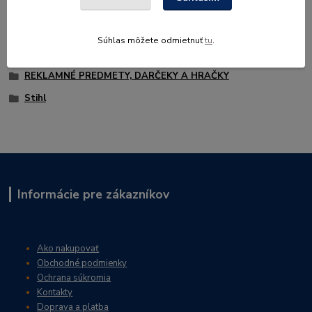
Súhlas môžete odmietnuť
tu
.
Tovar zaradený v kategóriách
REKLAMNÉ PREDMETY, DARČEKY A HRAČKY
Stihl
Informácie pre zákazníkov
Ako nakupovať
Obchodné podmienky
Ochrana súkromia
Kontakty
Doprava a platba