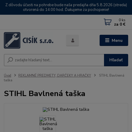
Z dôvodu účasti na pohrebe bude naša predajňa dňa 5.8.2026 (streda)
otvorená do 14:00 hod. Ďakujeme za pochopenie!
0
ks
za
0 €
Menu
Hľadať
Úvod
REKLAMNÉ PREDMETY, DARČEKY A HRAČKY
STIHL Bavlnená
taška
STIHL Bavlnená taška