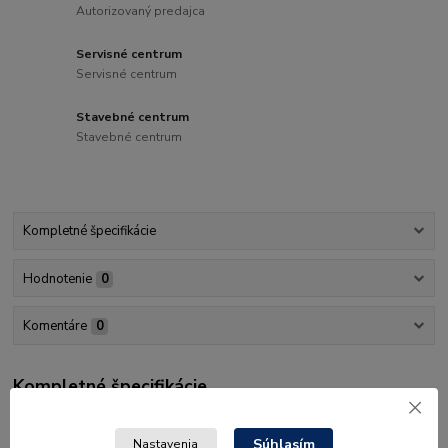
Autorizovaný predajca
Servisné centrum
Servisné centrum
Stavebné centrum
Stavebné centrum
Kompletné špecifikácie
Hodnotenie
0
Komentáre
0
Kompletné špecifikácie
38 x 42 cm
Súhlasím
Nastavenia