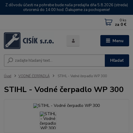
Z dôvodu účasti na pohrebe bude naša predajňa dňa 5.8.2026 (streda)
otvorená do 14:00 hod. Ďakujeme za pochopenie!
0
ks
za
0 €
Menu
Hľadať
Úvod
VODNÉ ČERPADLÁ
STIHL - Vodné čerpadlo WP 300
STIHL - Vodné čerpadlo WP 300