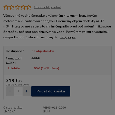
Ohodnotiť produkt
Všestranné vodné čerpadlo s výkonným 4-taktným benzínovým
motorom a 2“ hadicovou prípojkou. Priemerný objem dodávky až 37
m3/h. Integrované sacie sito chráni čerpadlo pred poškodením, filtráciou
čiastočiek nečistôt obsiahnutých vo vode. Pevný rám zaisťuje vodnému
čerrpadlu dobrú stabilitu na rôznych...
celý popis
Dostupnosť
na objednávku
Cena pred
369 €
zľavou
Ušetríte
50 € (
14
% zľava)
319 €
/
ks
259,35 €
bez DPH
Pridať do košíka
Číslo produktu:
VB03-011-2000
ZNAČKA:
Stihl