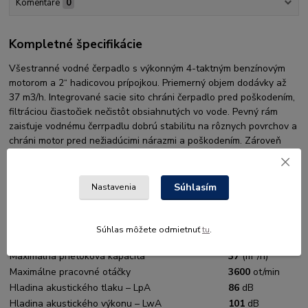
Komentáre
0
Kompletné špecifikácie
Všestranné vodné čerpadlo s výkonným 4-taktným benzínovým
motorom a 2“ hadicovou prípojkou. Priemerný objem dodávky až
37 m3/h. Integrované sacie sito chráni čerpadlo pred poškodením,
filtráciou čiastočiek nečistôt obsiahnutých vo vode. Pevný rám
zaisťuje vodnému čerrpadlu dobrú stabilitu na rôznych povrchov a
chráni motor pred nežiadúcimi nárazmi a poškodením. Zároveň
uľahčuje prenos zariadenia. Prívodná a tlaková hadica nie sú
súčasťou dodávky.
Súhlasím
Nastavenia
STIHL EHC
Motor
605
3
Zdvihový objem
212
cm
Súhlas môžete odmietnuť
tu
.
Výkon motora
4,4 / 6
kW/k
3
Maximálna prietoková kapacita
37
(m
/h)
Maximálne pracovné otáčky
3600
ot/min
Hladina akustického tlaku – LpA
86
dB
Hladina akustického výkonu – LwA
101
dB