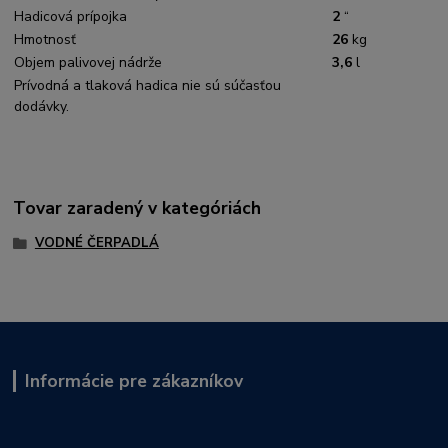
Hadicová prípojka
2
“
Hmotnosť
26
kg
Objem palivovej nádrže
3,6
l
Prívodná a tlaková hadica nie sú súčasťou
dodávky.
Tovar zaradený v kategóriách
VODNÉ ČERPADLÁ
Informácie pre zákazníkov