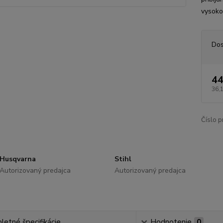
vysoko 
Dos
44
36,
Číslo p
Husqvarna
Stihl
Autorizovaný predajca
Autorizovaný predajca
etné špecifikácie
Hodnotenie
0