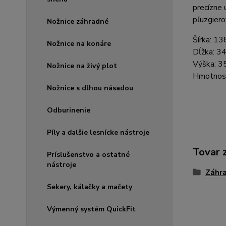
precízne 
pľuzgiero
Nožnice záhradné
Šírka:
13
Nožnice na konáre
Dĺžka:
3
Výška:
3
Nožnice na živý plot
Hmotnos
Nožnice s dlhou násadou
Odburinenie
Píly a ďalšie lesnícke nástroje
Tovar 
Príslušenstvo a ostatné
nástroje
Záhr
Sekery, kálačky a mačety
Výmenný systém QuickFit