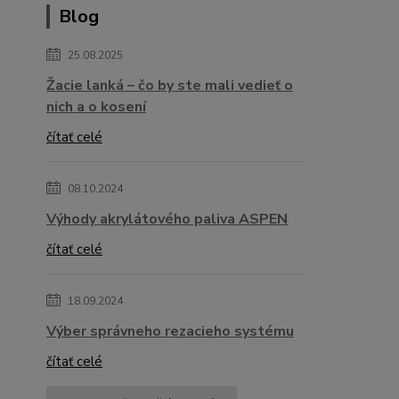
Blog
25.08.2025
Žacie lanká – čo by ste mali vedieť o
nich a o kosení
čítať celé
08.10.2024
Výhody akrylátového paliva ASPEN
čítať celé
18.09.2024
Výber správneho rezacieho systému
čítať celé