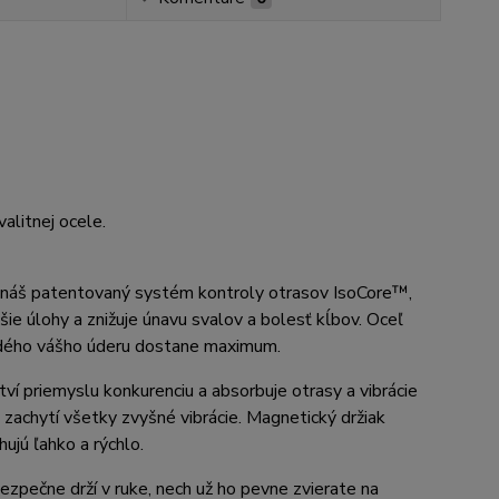
alitnej ocele.
e náš patentovaný systém kontroly otrasov IsoCore™,
jšie úlohy a znižuje únavu svalov a bolesť kĺbov. Oceľ
aždého vášho úderu dostane maximum.
 priemyslu konkurenciu a absorbuje otrasy a vibrácie
 zachytí všetky zvyšné vibrácie. Magnetický držiak
hujú ľahko a rýchlo.
zpečne drží v ruke, nech už ho pevne zvierate na