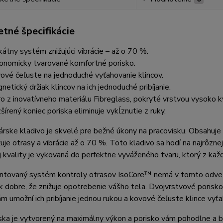
tné špecifikácie
kátny systém znižujúci vibrácie – až o 70 %.
onomicky tvarované komfortné porisko.
ové čeľuste na jednoduché vyťahovanie klincov.
netický držiak klincov na ich jednoduché pribíjanie.
ro z inovatívneho materiálu Fibreglass, pokryté vrstvou vysoko kv
šírený koniec poriska eliminuje vykĺznutie z ruky.
rske kladivo je skvelé pre bežné úkony na pracovisku. Obsahuj
žuje otrasy a vibrácie až o 70 %. Toto kladivo sa hodí na najrôzne
 kvality je vykovaná do perfektne vyváženého tvaru, ktorý z k
ntovaný systém kontroly otrasov IsoCore™ nemá v tomto odvetví
k dobre, že znižuje opotrebenie vášho tela. Dvojvrstvové porisko
ám umožní ich pribíjanie jednou rukou a kovové čeľuste klince vyťa
ska je vytvorený na maximálny výkon a porisko vám pohodlne a be