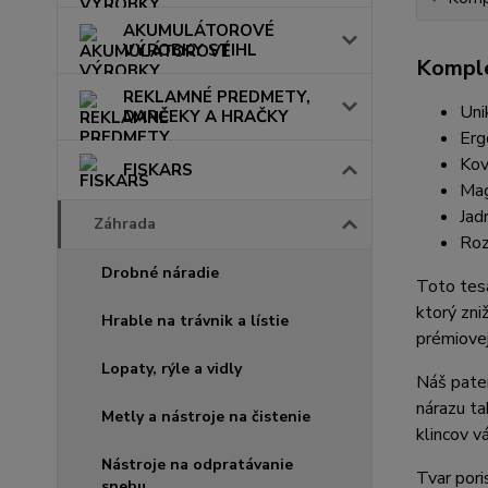
AKUMULÁTOROVÉ
VÝROBKY STIHL
Komple
REKLAMNÉ PREDMETY,
Uni
DARČEKY A HRAČKY
Erg
Kov
FISKARS
Mag
Jad
Záhrada
Roz
Drobné náradie
Toto tesá
ktorý zni
Hrable na trávnik a lístie
prémiovej
Lopaty, rýle a vidly
Náš pate
nárazu ta
Metly a nástroje na čistenie
klincov v
Nástroje na odpratávanie
Tvar pori
snehu