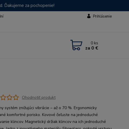
od. Ďakujeme za pochopenie!
dní
Prihlásenie
0
ks
za
0 €
Ohodnotiť produkt
ny systém znižujúci vibrácie – až o 70 %. Ergonomicky
ané komfortné porisko. Kovové čeľuste na jednoduché
vanie klincov. Magnetický držiak klincov na ich jednoduché
nie. Jadro z inovatívneho materiálu Fibreglass, pokryté vrstvou