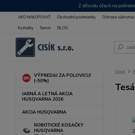
Z dôvodu účasti na pohrebe
AKO NAKUPOVAŤ
Obchodné podmienky
Ochrana súkromia
Kontakty
Servis
BLOG
Úvod
VÝPREDAJ ZA POLOVICU!
(-50%)
Tesá
JARNÁ A LETNÁ AKCIA
HUSQVARNA 2026
AKCIA HUSQVARNA
ROBOTICKÉ KOSAČKY
HUSQVARNA