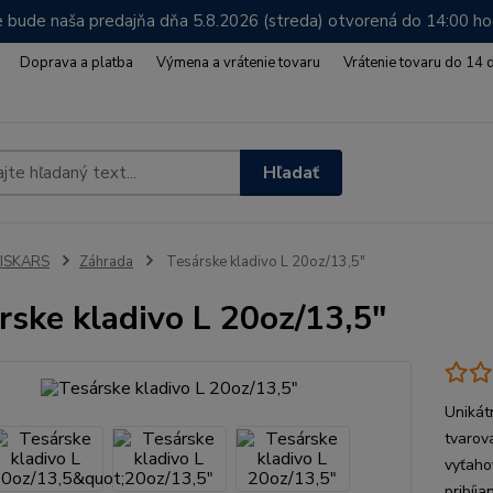
 bude naša predajňa dňa 5.8.2026 (streda) otvorená do 14:00 h
Doprava a platba
Výmena a vrátenie tovaru
Vrátenie tovaru do 14 
Hľadať
FISKARS
Záhrada
Tesárske kladivo L 20oz/13,5"
rske kladivo L 20oz/13,5"
Unikát
tvarov
vyťaho
pribíja