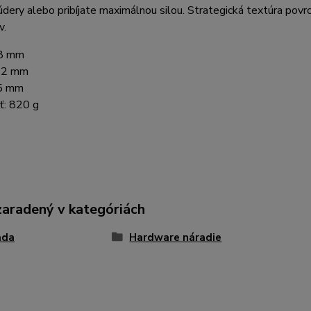
údery alebo pribíjate maximálnou silou. Strategická textúra povr
v.
8 mm
42 mm
5 mm
ť:
820 g
zaradený v kategóriách
ada
Hardware náradie