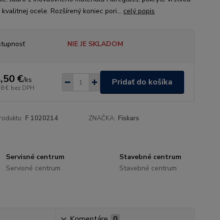
kvalitnej ocele. Rozšírený koniec pori...
celý popis
tupnosť
NIE JE SKLADOM
,50 €
/
ks
Pridať do košíka
18 €
bez DPH
roduktu:
F 1020214
ZNAČKA:
Fiskars
Servisné centrum
Stavebné centrum
Servisné centrum
Stavebné centrum
Komentáre
0