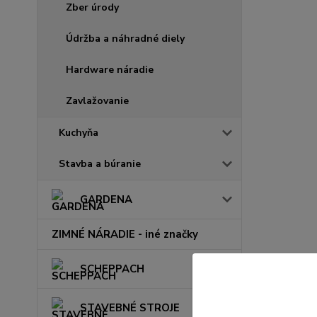
Zber úrody
Údržba a náhradné diely
Hardware náradie
Zavlažovanie
Kuchyňa
Stavba a búranie
GARDENA
ZIMNÉ NÁRADIE - iné značky
SCHEPPACH
STAVEBNÉ STROJE