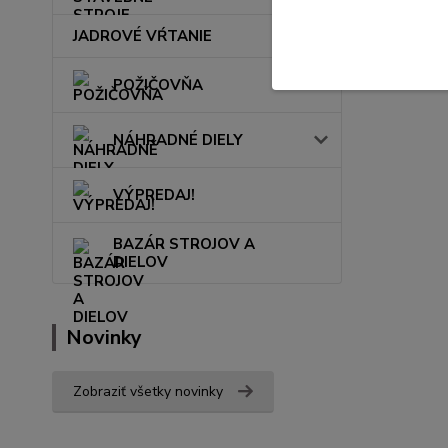
JADROVÉ VŔTANIE
POŽIČOVŇA
NÁHRADNÉ DIELY
VÝPREDAJ!
BAZÁR STROJOV A
DIELOV
Novinky
Zobraziť všetky novinky