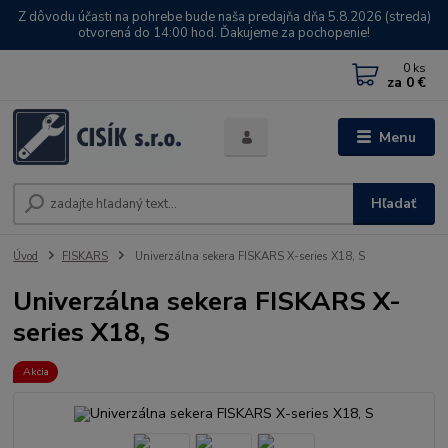
Z dôvodu účasti na pohrebe bude naša predajňa dňa 5.8.2026 (streda)
otvorená do 14:00 hod. Ďakujeme za pochopenie!
0
ks
za
0 €
Menu
Hľadať
Úvod
FISKARS
Univerzálna sekera FISKARS X-series X18, S
Univerzálna sekera FISKARS X-
series X18, S
Akcia