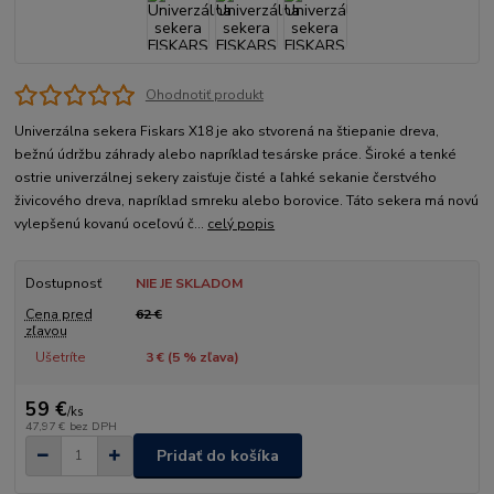
Ohodnotiť produkt
Univerzálna sekera Fiskars X18 je ako stvorená na štiepanie dreva,
bežnú údržbu záhrady alebo napríklad tesárske práce. Široké a tenké
ostrie univerzálnej sekery zaisťuje čisté a ľahké sekanie čerstvého
živicového dreva, napríklad smreku alebo borovice. Táto sekera má novú
vylepšenú kovanú oceľovú č...
celý popis
Dostupnosť
NIE JE SKLADOM
Cena pred
62 €
zľavou
Ušetríte
3 € (
5
% zľava)
59 €
/
ks
47,97 €
bez DPH
Pridať do košíka