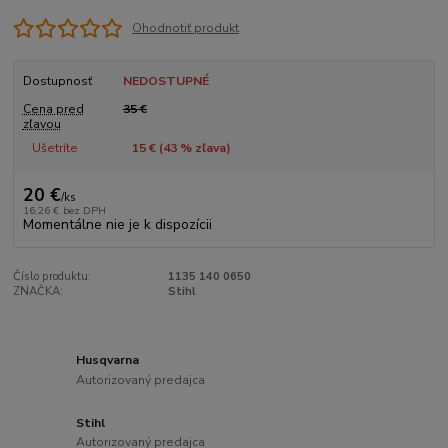
Ohodnotiť produkt
Dostupnosť
NEDOSTUPNÉ
Cena pred
35 €
zľavou
Ušetríte
15 € (
43
% zľava)
20 €
/
ks
16,26 €
bez DPH
Momentálne nie je k dispozícii
Číslo produktu:
1135 140 0650
ZNAČKA:
Stihl
Husqvarna
Autorizovaný predajca
Stihl
Autorizovaný predajca