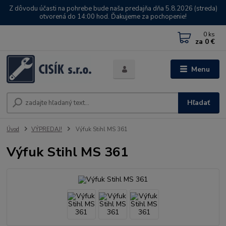
Z dôvodu účasti na pohrebe bude naša predajňa dňa 5.8.2026 (streda)
otvorená do 14:00 hod. Ďakujeme za pochopenie!
0
ks
za
0 €
Menu
Hľadať
Úvod
VÝPREDAJ!
Výfuk Stihl MS 361
Výfuk Stihl MS 361