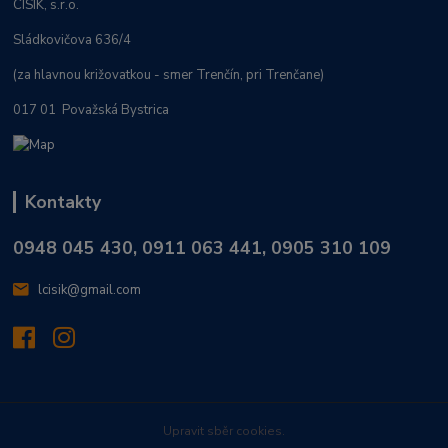
CISÍK, s.r.o.
Sládkovičova 636/4
(za hlavnou križovatkou - smer Trenčín, pri Trenčane)
017 01 Považská Bystrica
Kontakty
0948 045 430, 0911 063 441, 0905 310 109
lcisik@gmail.com
Upravit sběr cookies.