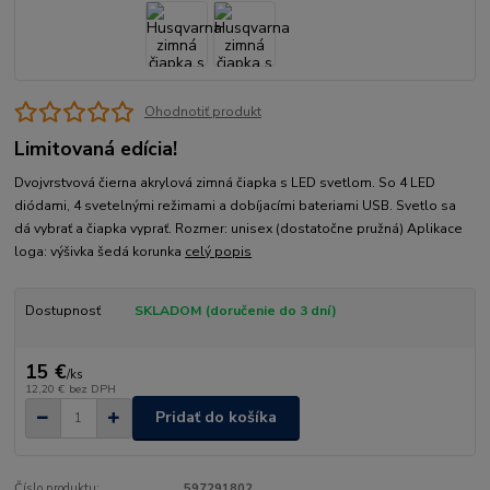
Ohodnotiť produkt
Limitovaná edícia!
Dvojvrstvová čierna akrylová zimná čiapka s LED svetlom. So 4 LED
diódami, 4 svetelnými režimami a dobíjacími bateriami USB. Svetlo sa
dá vybrať a čiapka vyprať. Rozmer: unisex (dostatočne pružná) Aplikace
loga: výšivka šedá korunka
celý popis
Dostupnosť
SKLADOM (doručenie do 3 dní)
15 €
/
ks
12,20 €
bez DPH
Pridať do košíka
Číslo produktu:
597291802