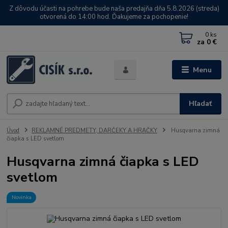
Z dôvodu účasti na pohrebe bude naša predajňa dňa 5.8.2026 (streda)
otvorená do 14:00 hod. Ďakujeme za pochopenie!
0
ks
za
0 €
Menu
Hľadať
Úvod
REKLAMNÉ PREDMETY, DARČEKY A HRAČKY
Husqvarna zimná
čiapka s LED svetlom
Husqvarna zimná čiapka s LED
svetlom
Novinka