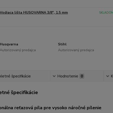
Vodiaca lišta HUSQVARNA 3/8", 1.5 mm
SKLADOM 
Husqvarna
Stihl
Autorizovaný predajca
Autorizovaný predajca
etné špecifikácie
Hodnotenie
0
K
tné špecifikácie
onálna reťazová píla pre vysoko náročné pílenie