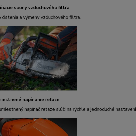
ínacie spony vzduchového filtra
 čistenia a výmeny vzduchového filtra.
iestnené napínanie reťaze
miestnený napínač reťaze slúži na rýchle a jednoduché nastaveni