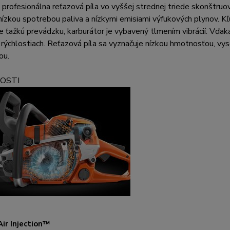
profesionálna reťazová píla vo vyššej strednej triede skonštru
zkou spotrebou paliva a nízkymi emisiami výfukových plynov. Kľu
 ťažkú prevádzku, karburátor je vybavený tlmením vibrácií. Vďak
rýchlostiach. Reťazová píla sa vyznačuje nízkou hmotnosťou, v
ou.
OSTI
ir Injection™