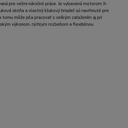
ovaná pre veľmi náročné práce. Je vybavená motorom X-
ková skriňa a vlastný kľukový hriadeľ sú navrhnuté pre
a tomu môže píla pracovať s veľkým zaťažením aj pri
ysokým výkonom, rýchlym rozbehom a flexibilnou