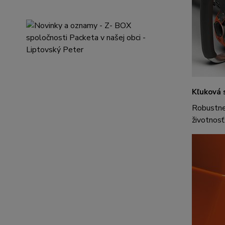
Kľuková s
Robustne
životnosť