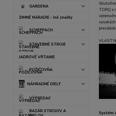
Skutočne 
GARDENA
TORQ s ní
výnimočne
ZIMNÉ NÁRADIE - iné značky
vysokých 
prevádzk
SCHEPPACH
VLASTN
STAVEBNÉ STROJE
JADROVÉ VŔTANIE
POŽIČOVŇA
NÁHRADNÉ DIELY
VÝPREDAJ!
BAZÁR STROJOV A
Systém A
DIELOV