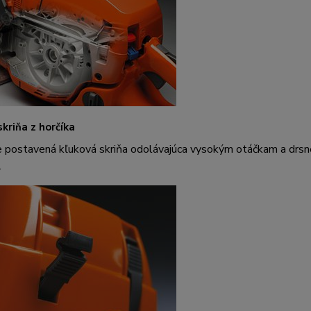
kriňa z horčíka
 postavená kľuková skriňa odolávajúca vysokým otáčkam a drsn
.