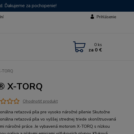
od. Ďakujeme za pochopenie!
dní
Prihlásenie
0
ks
za
0 €
X-TORQ
P® X-TORQ
Ohodnotiť produkt
ionálna reťazová píla pre vysoko náročné pílenie Skutočne
ionálna reťazová píla vo vyššej strednej triede skonštruovaná
ľmi náročné práce. Je vybavená motorom X-TORQ s nízkou
bou paliva a nízkymi emisiami výfukových plynov. Kľuková