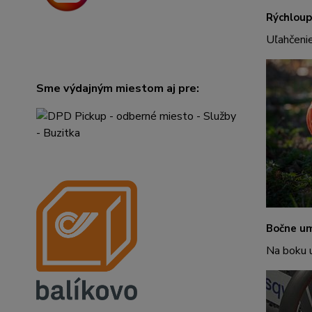
Rýchloup
Uľahčenie
Sme výdajným miestom aj pre:
Bočne um
Na boku u