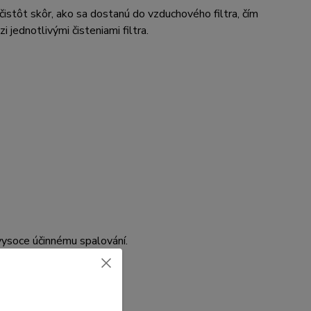
istôt skôr, ako sa dostanú do vzduchového filtra, čím
jednotlivými čisteniami filtra.
soce účinnému spalování.