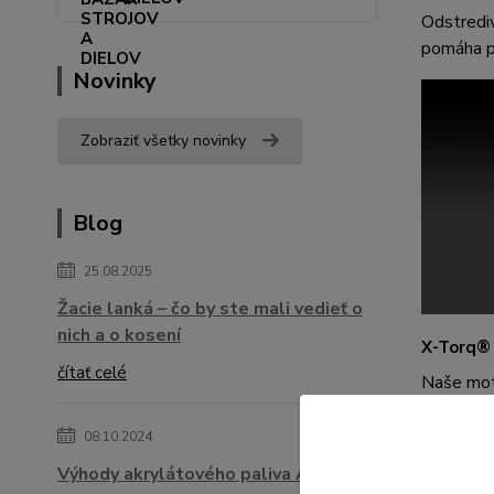
Odstrediv
pomáha pr
Novinky
Zobraziť všetky novinky
Blog
25.08.2025
Žacie lanká – čo by ste mali vedieť o
nich a o kosení
X-Torq®
čítať celé
Naše mot
08.10.2024
Výhody akrylátového paliva ASPEN