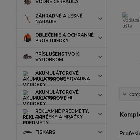
VODNÉ ČERPADLÁ
ZÁHRADNÉ A LESNÉ
NÁRADIE
OBLEČENIE A OCHRANNÉ
PROSTRIEDKY
PRÍSLUŠENSTVO K
VÝROBKOM
AKUMULÁTOROVÉ
VÝROBKY HUSQVARNA
AKUMULÁTOROVÉ
Kompl
VÝROBKY STIHL
REKLAMNÉ PREDMETY,
Komple
DARČEKY A HRAČKY
FISKARS
Profesi