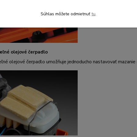
Súhlas môžete odmietnuť
tu
.
eľné olejové čerpadlo
eľné olejové čerpadlo umožňuje jednoducho nastavovať mazanie 