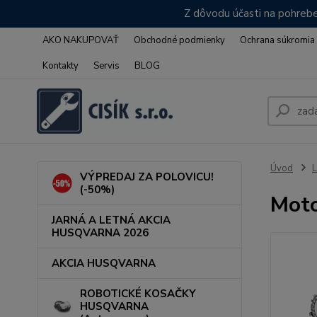
Z dôvodu účasti na pohrebe
AKO NAKUPOVAŤ
Obchodné podmienky
Ochrana súkromia
Kontakty
Servis
BLOG
Úvod
L
VÝPREDAJ ZA POLOVICU!
(-50%)
Mot
JARNÁ A LETNÁ AKCIA
HUSQVARNA 2026
AKCIA HUSQVARNA
ROBOTICKÉ KOSAČKY
HUSQVARNA