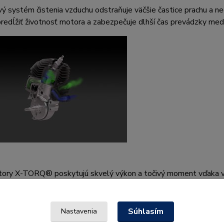
ý systém čistenia vzduchu odstraňuje väčšie častice prachu a neč
edĺžiť životnosť motora a zabezpečuje dlhší čas prevádzky medzi 
ory X-TORQ® poskytujú skvelý výkon a točivý moment vďaka vy
Súhlasím
Nastavenia