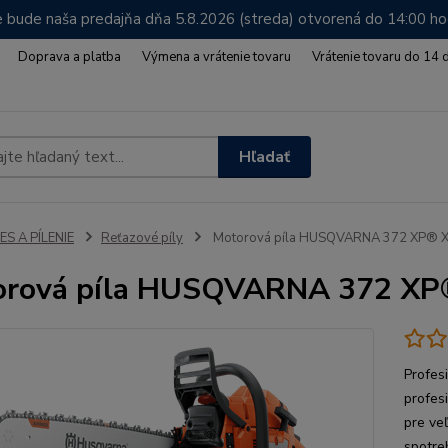
 bude naša predajňa dňa 5.8.2026 (streda) otvorená do 14:00 h
Doprava a platba
Výmena a vrátenie tovaru
Vrátenie tovaru do 14 
Hľadať
ES A PÍLENIE
Reťazové píly
Motorová píla HUSQVARNA 372 XP® 
orová píla HUSQVARNA 372 X
Profes
profes
pre ve
spotre