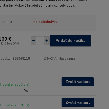
a vlastný kľukový hriadeľ sú navrhnu...
celý popis
tupnosť
na objednávku
169 €
Pridať do košíka
,41 €
bez DPH
roduktu:
965968118
ZNAČKA:
Husqvarna
Zvoliť variant
(doručenie do 3 dní)
/
ks
Zvoliť variant
(doručenie do 3 dní)