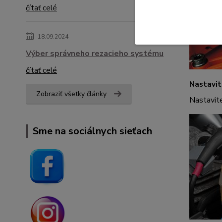
čítať celé
18.09.2024
Výber správneho rezacieho systému
čítať celé
Nastavit
Zobraziť všetky články
Nastavit
Sme na sociálnych sieťach