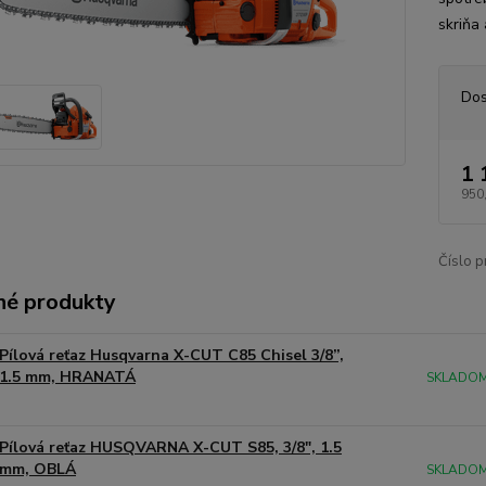
skriňa 
Dos
1 
950
Číslo p
é produkty
Pílová reťaz Husqvarna X-CUT C85 Chisel 3/8”,
1.5 mm, HRANATÁ
SKLADOM 
Pílová reťaz HUSQVARNA X-CUT S85, 3/8", 1.5
mm, OBLÁ
SKLADOM 