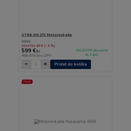
STIHL MS 271 Motorová píla
659 €
Ušetríte 60 €
(- 9 %)
599 €
SKLADOM (doručenie
/
ks
do 3 dní)
486,99 €
bez DPH
Pridať do košíka
Akcia