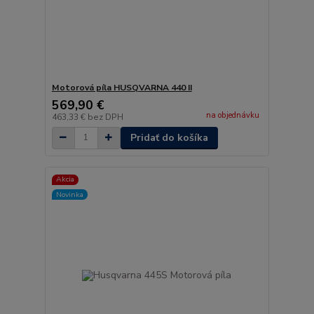
Motorová píla HUSQVARNA 440 II
569,90 €
na objednávku
463,33 €
bez DPH
Pridať do košíka
Akcia
Novinka