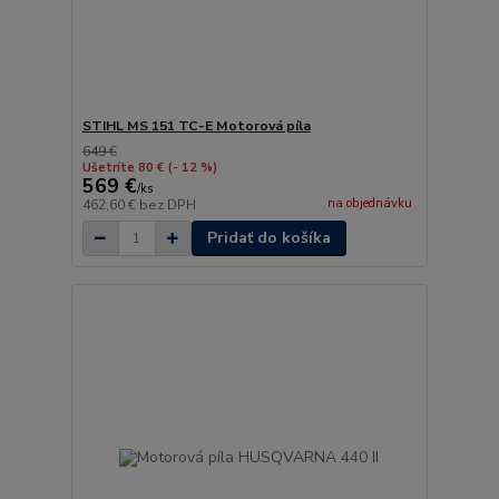
STIHL MS 151 TC-E Motorová píla
649 €
Ušetríte 80 €
(- 12 %)
569 €
/
ks
na objednávku
462,60 €
bez DPH
Pridať do košíka