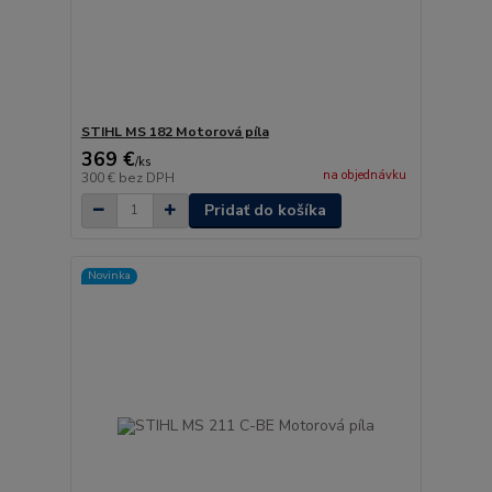
STIHL MS 182 Motorová píla
369 €
/
ks
na objednávku
300 €
bez DPH
Pridať do košíka
Novinka