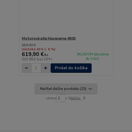
Motorová píla Husqvarna 450S
659,90 €
Ušetríte 40 €
(- 6 %)
619,90 €
SKLADOM (doručenie
/
ks
do 3 dní)
503,98 €
bez DPH
Pridať do košíka
Načítať ďalšie produkty (20)
strana
z 3
ďalšie