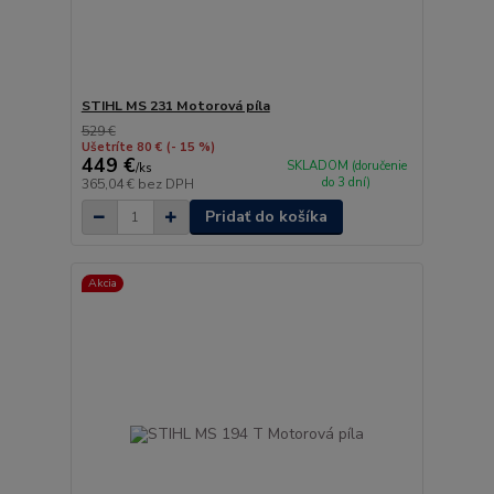
STIHL MS 231 Motorová píla
529 €
Ušetríte 80 €
(- 15 %)
449 €
SKLADOM (doručenie
/
ks
do 3 dní)
365,04 €
bez DPH
Pridať do košíka
Akcia