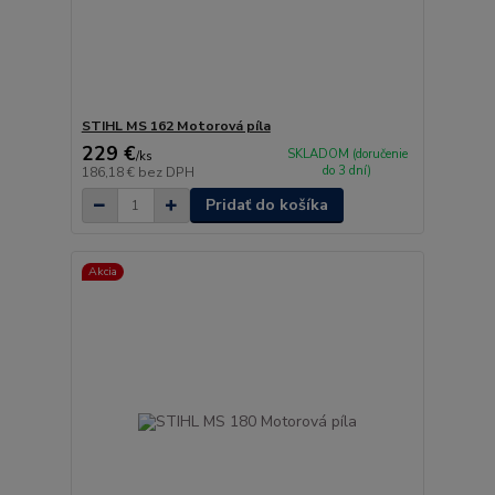
STIHL MS 162 Motorová píla
229 €
SKLADOM (doručenie
/
ks
do 3 dní)
186,18 €
bez DPH
Pridať do košíka
Akcia