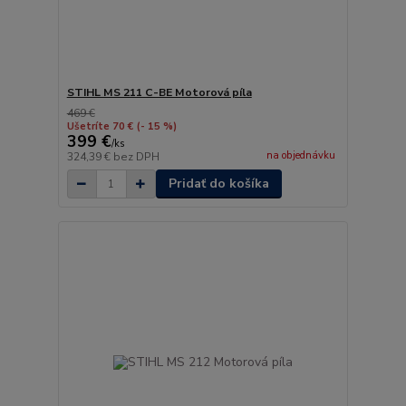
STIHL MS 211 C-BE Motorová píla
469 €
Ušetríte 70 €
(- 15 %)
399 €
/
ks
na objednávku
324,39 €
bez DPH
Pridať do košíka