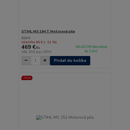
STIHL MS 194 T Motorová píla
529 €
Ušetríte 60 €
(- 11 %)
469 €
SKLADOM (doručenie
/
ks
do 3 dní)
381,30 €
bez DPH
Pridať do košíka
Akcia