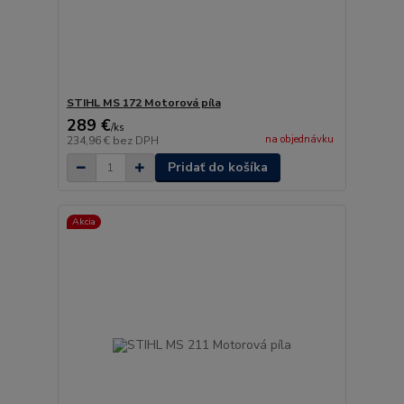
STIHL MS 172 Motorová píla
289 €
/
ks
na objednávku
234,96 €
bez DPH
Pridať do košíka
Akcia