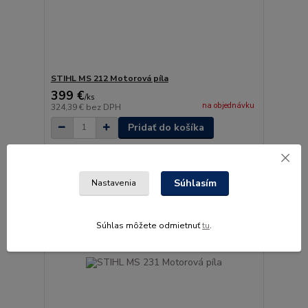
STIHL MS 212 Motorová píla
399 €
/
ks
na objednávku
324,39 €
bez DPH
Pridať do košíka
Akcia
Súhlasím
Nastavenia
Súhlas môžete odmietnuť
tu
.