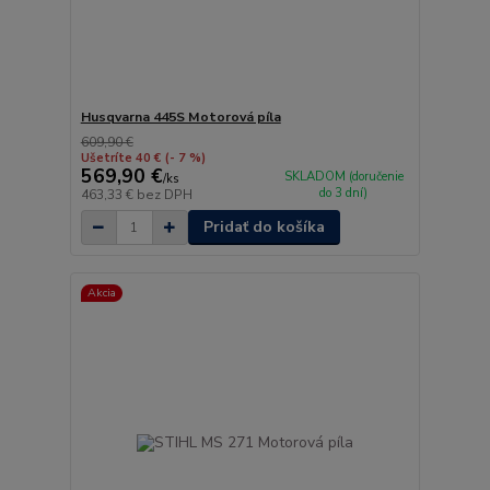
Husqvarna 445S Motorová píla
609,90 €
Ušetríte 40 €
(- 7 %)
569,90 €
SKLADOM (doručenie
/
ks
do 3 dní)
463,33 €
bez DPH
Pridať do košíka
Akcia