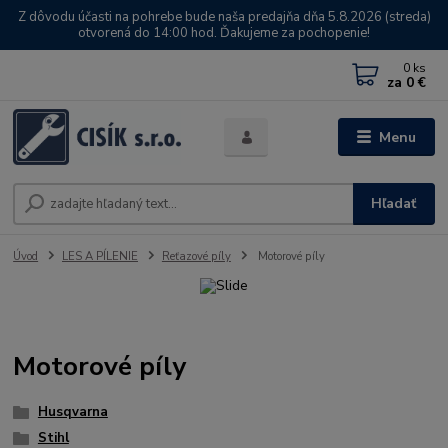
Z dôvodu účasti na pohrebe bude naša predajňa dňa 5.8.2026 (streda)
otvorená do 14:00 hod. Ďakujeme za pochopenie!
0
ks
za
0 €
Menu
Hľadať
Úvod
LES A PÍLENIE
Reťazové píly
Motorové píly
Motorové píly
Husqvarna
Stihl