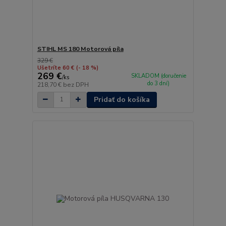
STIHL MS 180 Motorová píla
329 €
Ušetríte 60 €
(- 18 %)
269 €
SKLADOM (doručenie
/
ks
do 3 dní)
218,70 €
bez DPH
Pridať do košíka