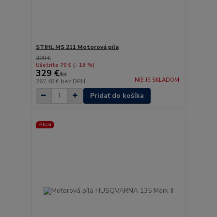
STIHL MS 211 Motorová píla
399 €
Ušetríte 70 €
(- 18 %)
329 €
/
ks
NIE JE SKLADOM
267,48 €
bez DPH
Pridať do košíka
Akcia