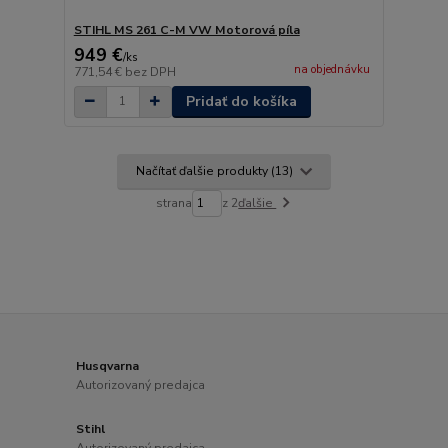
STIHL MS 261 C-M VW Motorová píla
949 €
/
ks
na objednávku
771,54 €
bez DPH
Pridať do košíka
Načítať ďalšie produkty (13)
strana
z 2
ďalšie
Husqvarna
Autorizovaný predajca
Stihl