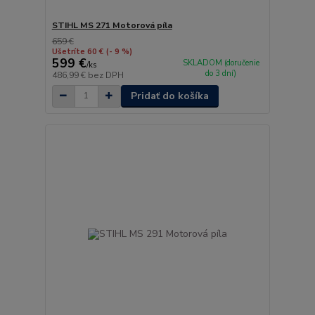
STIHL MS 271 Motorová píla
659 €
Ušetríte 60 €
(- 9 %)
599 €
SKLADOM (doručenie
/
ks
do 3 dní)
486,99 €
bez DPH
Pridať do košíka