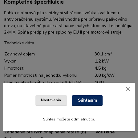
Kompletné špecifikácie
Ľahká motorová píla s nízkymi vibráciami vďaka kvalitnému
antivibračnému systému. Veľmi vhodná pre prípravu palivového
dreva, na stavebné práce a stínanie malých stromov. Technológia
2-MIX. Spĺňa predpisy pre splodiny EU II pre motorové stroje.
Technické dáta
3
Zdvihový objem
30,1
cm
Výkon
1,2
kW
Hmotnosť
4,5
kg
Pomer hmotnosti na jednotku výkonu
3,8
kg/kW
Hladina akustického tlaku – LpA (dB(A))
100 |
Hladina akustického výkonu – LwA (dB(A))
113 |
2
Hladina vibrácií ľavá/pravá rukoväť
3,2/ 3,0
m/s
Súhlasím
Nastavenia
Pílová reťaz Oilomatic – delenie / typ
3/8” P / PMMC3 |
Dĺžka reznej časti lišty
30
cm
Antivibračný systém
áno
Súhlas môžete odmietnuť
tu
.
Zariadenie na bočné napínanie reťaze
voliteľne
Zariadenie pre rýchlonapínanie reťaze (B)
voliteľne