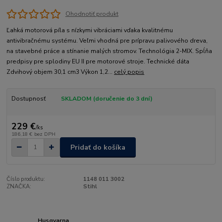
Ohodnotiť produkt
Ľahká motorová píla s nízkymi vibráciami vďaka kvalitnému
antivibračnému systému. Veľmi vhodná pre prípravu palivového dreva,
na stavebné práce a stínanie malých stromov. Technológia 2-MIX. Spĺňa
predpisy pre splodiny EU II pre motorové stroje. Technické dáta
Zdvihový objem 30,1 cm3 Výkon 1,2...
celý popis
Dostupnosť
SKLADOM (doručenie do 3 dní)
229 €
/
ks
186,18 €
bez DPH
Pridať do košíka
Číslo produktu:
1148 011 3002
ZNAČKA:
Stihl
Husqvarna