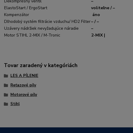
Dekompresný ventil
–
ElastoStart / ErgoStart
voliteľne / –
Kompenzátor
áno
Dlhodobý systém filtrácie vzduchu/ HD2 Filter
– / –
Uzávery nádržiek nevyžadujúce náradie
–
Motor STIHL 2-MIX / M-Tronic
2-MIX |
Tovar zaradený v kategóriách
LES A PÍLENIE
Reťazové píly
Motorové píly
Stihl