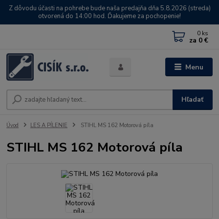
Z dôvodu účasti na pohrebe bude naša predajňa dňa 5.8.2026 (streda)
otvorená do 14:00 hod. Ďakujeme za pochopenie!
0
ks
za
0 €
Menu
Hľadať
Úvod
LES A PÍLENIE
STIHL MS 162 Motorová píla
STIHL MS 162 Motorová píla