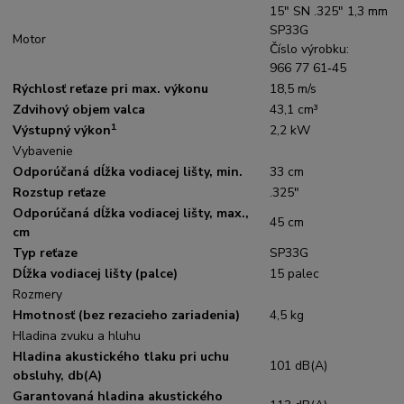
15" SN .325" 1,3 mm
SP33G
Motor
Číslo výrobku:
966 77 61‑45
Rýchlosť reťaze pri max. výkonu
18,5 m/s
Zdvihový objem valca
43,1 cm³
1
Výstupný výkon
2,2 kW
Vybavenie
Odporúčaná dĺžka vodiacej lišty, min.
33 cm
Rozstup reťaze
.325"
Odporúčaná dĺžka vodiacej lišty, max.,
45 cm
cm
Typ reťaze
SP33G
Dĺžka vodiacej lišty (palce)
15 palec
Rozmery
Hmotnosť (bez rezacieho zariadenia)
4,5 kg
Hladina zvuku a hluhu
Hladina akustického tlaku pri uchu
101 dB(A)
obsluhy, db(A)
Garantovaná hladina akustického