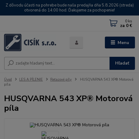
Z dôvodu účasti na pohrebe bude naša predajňa dňa 5.8.2026 (streda)
otvorená do 14:00 hod. Ďakujeme za pochopenie!
0
ks
za
0 €
Menu
Hľadať
Úvod
LES A PÍLENIE
Reťazové píly
HUSQVARNA 543 XP® Motorová
píla
HUSQVARNA 543 XP® Motorová
píla