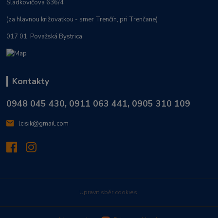
Sládkovičova 636/4
(za hlavnou križovatkou - smer Trenčín, pri Trenčane)
017 01 Považská Bystrica
Kontakty
0948 045 430, 0911 063 441, 0905 310 109
lcisik@gmail.com
Upravit sběr cookies.