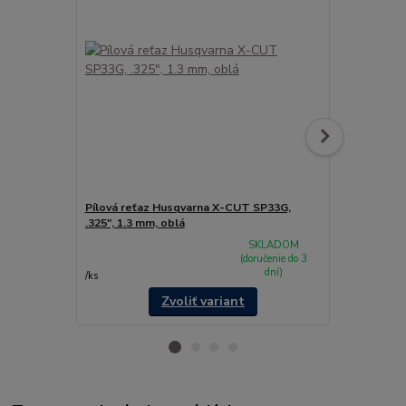
Pílová reťaz Husqvarna X-CUT SP33G,
Sada na ost
.325", 1.3 mm, oblá
P33, 3P33G 
SKLADOM
26,50 €
(doručenie do 3
/
k
dní)
21,54 €
bez 
/
ks
Zvoliť variant