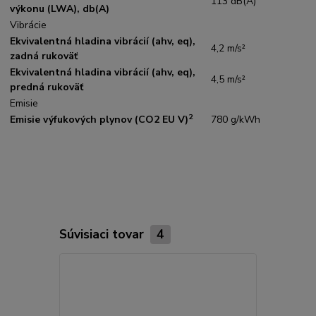
113 dB(A)
výkonu (LWA), db(A)
Vibrácie
Ekvivalentná hladina vibrácií (ahv, eq),
4,2 m/s²
zadná rukoväť
Ekvivalentná hladina vibrácií (ahv, eq),
4,5 m/s²
predná rukoväť
Emisie
2
Emisie výfukových plynov (CO2 EU V)
780 g/kWh
Súvisiaci tovar
4