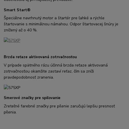
Smart Start®
Špeciálne navrhnutý motor a štartér pre ľahké a rýchle
štartovanie s minimálnou námahou. Odpor štartovacej šnúry je
znížený až o 40 %.
Brzda reťaze aktivovaná zotrvačnosťou
V prípade spätného rázu účinná brzda reťaze aktivovaná
zotrvačnosťou okamžite zastaví reťaz, čím sa zníži
pravdepodobnosť zranenia.
Smerové značky pre spiľovanie
Zreteľné farebné značky pre pílenie zaručujú lepšiu presnosť
pílenia.