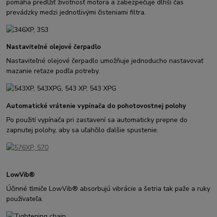
pomáha predĺžiť životnosť motora a zabezpečuje dlhší čas
prevádzky medzi jednotlivými čisteniami filtra.
Nastaviteľné olejové čerpadlo
Nastaviteľné olejové čerpadlo umožňuje jednoducho nastavovať
mazanie reťaze podľa potreby.
Automatické vrátenie vypínača do pohotovostnej polohy
Po použití vypínača pri zastavení sa automaticky prepne do
zapnutej polohy, aby sa uľahčilo ďalšie spustenie.
LowVib®
Účinné tlmiče LowVib® absorbujú vibrácie a šetria tak paže a ruky
používateľa.