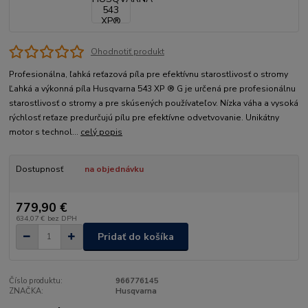
Ohodnotiť produkt
Profesionálna, ľahká reťazová píla pre efektívnu starostlivosť o stromy
Ľahká a výkonná píla Husqvarna 543 XP ® G je určená pre profesionálnu
starostlivosť o stromy a pre skúsených používateľov. Nízka váha a vysoká
rýchlosť reťaze predurčujú pílu pre efektívne odvetvovanie. Unikátny
motor s technol...
celý popis
Dostupnosť
na objednávku
779,90 €
634,07 €
bez DPH
Pridať do košíka
Číslo produktu:
966776145
ZNAČKA:
Husqvarna