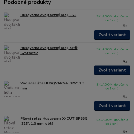
Podobné produkty
Husqvarna dvojtaktný olej, LS+
SKLADOM (doručenie
do 3 dní)
/
ks
Zvoliť variant
Husqvarna dvojtaktný olej, XP®
SKLADOM (doručenie
Synthetic
do 3 dní)
/
ks
Zvoliť variant
Vodiaca lišta HUSQVARNA .325", 1.3
SKLADOM (doručenie
mm
do 3 dní)
/
ks
Zvoliť variant
Pílová reťaz Husqvarna X-CUT SP33G,
SKLADOM (doručenie
.325", 1.3 mm, oblá
do 3 dní)
/
ks