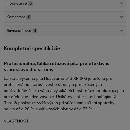
Hodnotenie
0
Komentáre
0
Súvisiaci tovar
4
Kompletné špecifikácie
Profesionálna, ľahká reťazová píla pre efektívnu
starostlivosť o stromy
Ľahká a výkonná píla Husqvarna 543 XP ® G je určená pre
profesionálnu starostlivosť o stromy a pre skúsených
používateľov. Nízka váha a vysoká rýchlosť reťaze predurčujú pílu
pre efektívne odvetvovanie. Unikátny motor s technológiou X-
Torq ® poskytuje vyšší výkon pri súčasnom znížení spotreby
paliva až o 20 % a výfukových plynov až o 75 %.
VLASTNOSTI