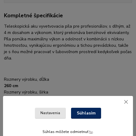
Kompletné špecifikácie
Teleskopická aku vyvetvovacia píla pre profesionálov, s dlhým, až
4 m dosahom a výkonom, ktorý prekonáva benzínové ekvivalenty.
Píla ponúka maximálny výkon a odolnosť v kombinácii s nízkou
hmotnosťou, vynikajúcou ergonómiou a tichou prevádzkou, takže
je s ňou možné pracovať v ľubovoľnom prostredí kedykoľvek počas
dňa.
Rozmery výrobku, dĺžka
260 cm
Rozmery výrobku, šírka
18 cm
Rozmery výrobku, výška
19 cm
Súhlasím
Nastavenia
Dĺžka, zložená, vrátane rezacej hlavy, cm
400 cm
Dĺžka trubice
Súhlas môžete odmietnuť
tu
.