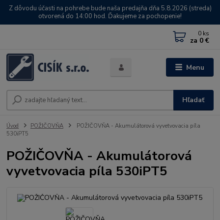
Z dôvodu účasti na pohrebe bude naša predajňa dňa 5.8.2026 (streda)
otvorená do 14:00 hod. Ďakujeme za pochopenie!
0
ks
za
0 €
Menu
Hľadať
Úvod
POŽIČOVŇA
POŽIČOVŇA - Akumulátorová vyvetvovacia píla
530iPT5
POŽIČOVŇA - Akumulátorová
vyvetvovacia píla 530iPT5