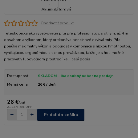
Ohodnotiť produkt
Teleskopická aku vyvetvovacia píla pre profesionálov, s dlhým, až 4 m
dosahom a výkonom, ktorý prekonáva benzínové ekvivalenty. Píla
ponúka maximálny výkon a odolnosť v kombinácii s nízkou hmotnosťou,
vynikajúcou ergonómiou a tichou prevádzkou, takže je s ňou možné
pracovať v ľubovoľnom prostredí ke...
celý popis
Dostupnosť
SKLADOM - iba osobný odber na predajni
Merná cena
26 € / deň
26 €
/
deň
21,14 €
bez DPH
Pridať do košíka