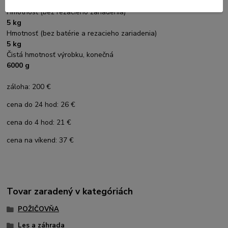
2205 mm
Hmotnosť (bez rezacieho zariadenia)
5 kg
Hmotnosť (bez batérie a rezacieho zariadenia)
5 kg
Čistá hmotnosť výrobku, konečná
6000 g
záloha: 200 €
cena do 24 hod: 26 €
cena do 4 hod: 21 €
cena na víkend: 37 €
Tovar zaradený v kategóriách
POŽIČOVŇA
Les a záhrada