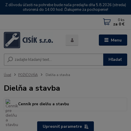
Z dôvodu účasti na pohrebe bude naša predajňa dňa 5.8.2026 (streda)
otvorená do 14:00 hod. Ďakujeme za pochopenie!
0
ks
za
0 €
Menu
Hľadať
Úvod
POŽIČOVŇA
Dielňa a stavba
Dielňa a stavba
Cenník pre dielňu a stavbu
Upresniť parametre