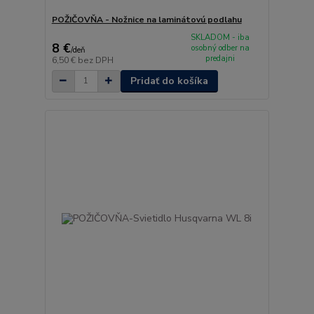
POŽIČOVŇA - Nožnice na laminátovú podlahu
SKLADOM - iba
8 €
osobný odber na
/
deň
predajni
6,50 €
bez DPH
Pridať do košíka