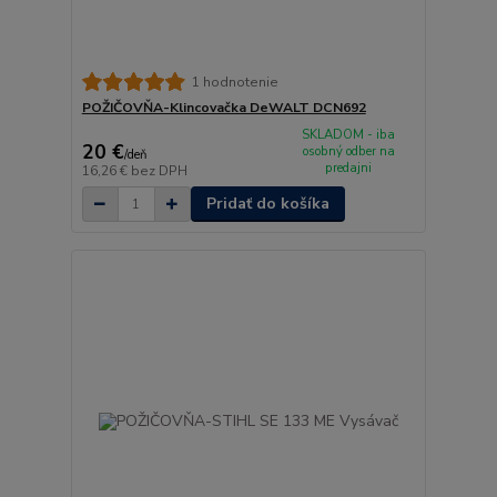
1 hodnotenie
POŽIČOVŇA-Klincovačka DeWALT DCN692
SKLADOM - iba
20 €
osobný odber na
/
deň
predajni
16,26 €
bez DPH
Pridať do košíka