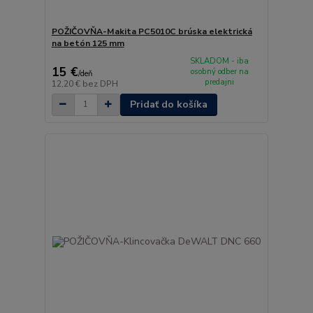
POŽIČOVŇA-Makita PC5010C brúska elektrická
na betón 125 mm
SKLADOM - iba
15 €
osobný odber na
/
deň
predajni
12,20 €
bez DPH
Pridať do košíka