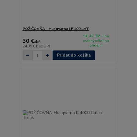
POŽIČOVŇA - Husqvarna LF 100 LAT
SKLADOM - iba
30 €
osobný odber na
/
deň
predajni
24,39 €
bez DPH
Pridať do košíka