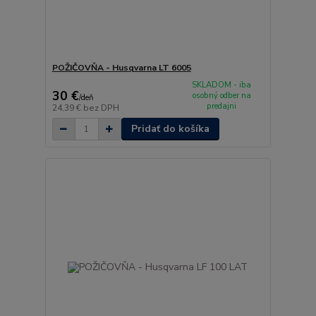
POŽIČOVŇA - Husqvarna LT 6005
SKLADOM - iba
30 €
osobný odber na
/
deň
predajni
24,39 €
bez DPH
Pridať do košíka