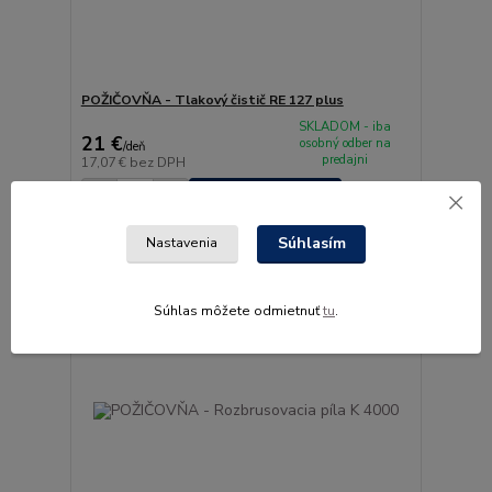
POŽIČOVŇA - Tlakový čistič RE 127 plus
SKLADOM - iba
21 €
osobný odber na
/
deň
predajni
17,07 €
bez DPH
Pridať do košíka
Súhlasím
Nastavenia
Súhlas môžete odmietnuť
tu
.