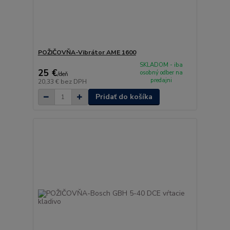
POŽIČOVŇA-Vibrátor AME 1600
SKLADOM - iba
25 €
osobný odber na
/
deň
predajni
20,33 €
bez DPH
Pridať do košíka