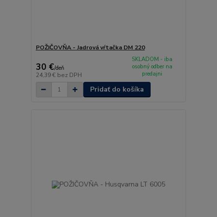
POŽIČOVŇA - Jadrová vŕtačka DM 220
SKLADOM - iba
30 €
osobný odber na
/
deň
predajni
24,39 €
bez DPH
Pridať do košíka