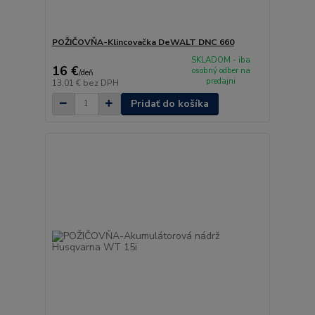
POŽIČOVŇA-Klincovačka DeWALT DNC 660
SKLADOM - iba
16 €
osobný odber na
/
deň
predajni
13,01 €
bez DPH
Pridať do košíka