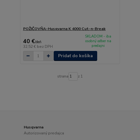
POŽIČOVŇA-Husqvarna K 4000 Cut-n-Break
SKLADOM - iba
40 €
osobný odber na
/
deň
predajni
32,52 €
bez DPH
Pridať do košíka
strana
z 1
Husqvarna
Autorizovaný predajca