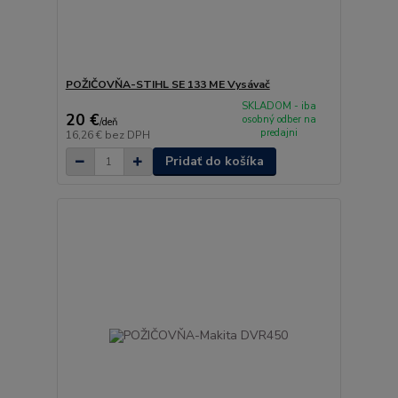
POŽIČOVŇA-STIHL SE 133 ME Vysávač
SKLADOM - iba
20 €
osobný odber na
/
deň
predajni
16,26 €
bez DPH
Pridať do košíka