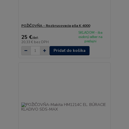
POŽIČOVŇA - Rozbrusovacia píla K 4000
SKLADOM - iba
25 €
osobný odber na
/
deň
predajni
20,33 €
bez DPH
Pridať do košíka