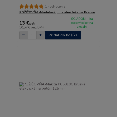
1 hodnotenie
POŽIČOVŇA-Modulové pojazdné lešenie Krause
SKLADOM - iba
13 €
osobný odber na
/
deň
predajni
10,57 €
bez DPH
Pridať do košíka