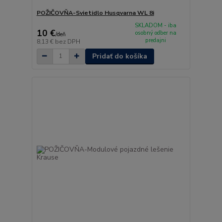
POŽIČOVŇA-Svietidlo Husqvarna WL 8i
SKLADOM - iba
10 €
osobný odber na
/
deň
predajni
8,13 €
bez DPH
Pridať do košíka