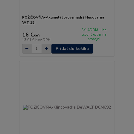
POŽIČOVŇA-Akumulátorová nádrž Husqvarna
WT 15i
SKLADOM - iba
16 €
osobný odber na
/
deň
predajni
13,01 €
bez DPH
Pridať do košíka