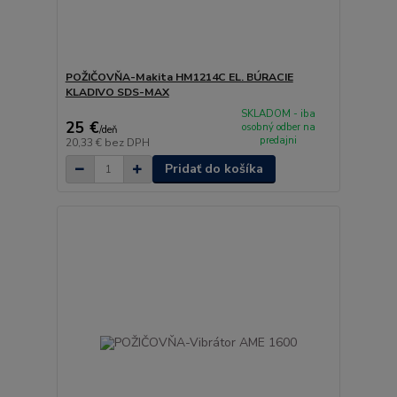
POŽIČOVŇA-Makita HM1214C EL. BÚRACIE
KLADIVO SDS-MAX
SKLADOM - iba
25 €
osobný odber na
/
deň
predajni
20,33 €
bez DPH
Pridať do košíka