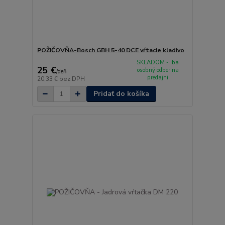
POŽIČOVŇA-Bosch GBH 5-40 DCE vŕtacie kladivo
SKLADOM - iba
25 €
osobný odber na
/
deň
predajni
20,33 €
bez DPH
Pridať do košíka