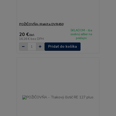
POŽIČOVŇA-Makita DVR450
SKLADOM - iba
20 €
osobný odber na
/
deň
predajni
16,26 €
bez DPH
Pridať do košíka