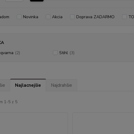
adom
Novinka
Akcia
Doprava ZADARMO
TO
KA
qvarna
(2)
Stihl
(3)
šie
Najlacnejšie
Najdrahšie
m 1-5 z 5