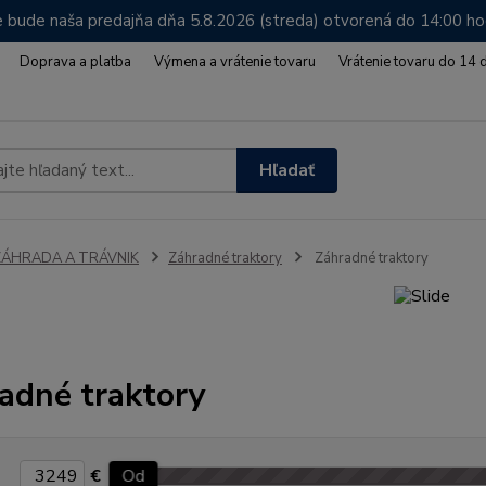
 bude naša predajňa dňa 5.8.2026 (streda) otvorená do 14:00 h
Doprava a platba
Výmena a vrátenie tovaru
Vrátenie tovaru do 14 
Hľadať
ZÁHRADA A TRÁVNIK
Záhradné traktory
Záhradné traktory
adné traktory
€
Od