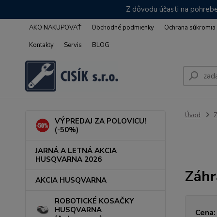
Z dôvodu účasti na pohrebe
AKO NAKUPOVAŤ
Obchodné podmienky
Ochrana súkromia
Kontakty
Servis
BLOG
Úvod
VÝPREDAJ ZA POLOVICU!
(-50%)
JARNÁ A LETNÁ AKCIA
HUSQVARNA 2026
Záhr
AKCIA HUSQVARNA
ROBOTICKÉ KOSAČKY
HUSQVARNA
Cena: