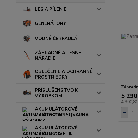
LES A PÍLENIE
GENERÁTORY
VODNÉ ČERPADLÁ
ZÁHRADNÉ A LESNÉ
NÁRADIE
OBLEČENIE A OCHRANNÉ
PROSTRIEDKY
Záhradn
PRÍSLUŠENSTVO K
5 290
VÝROBKOM
4 300,8
AKUMULÁTOROVÉ
VÝROBKY HUSQVARNA
AKUMULÁTOROVÉ
VÝROBKY STIHL