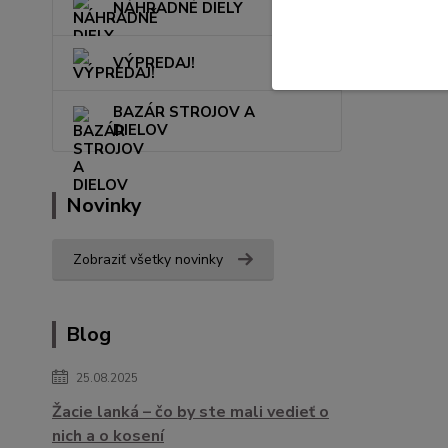
NÁHRADNÉ DIELY
VÝPREDAJ!
BAZÁR STROJOV A
DIELOV
Novinky
Zobraziť všetky novinky
Blog
25.08.2025
Žacie lanká – čo by ste mali vedieť o
nich a o kosení