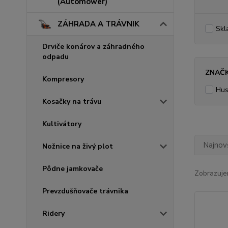
(Automower)
ZÁHRADA A TRÁVNIK
Skl
Drviče konárov a záhradného
odpadu
ZNAČ
Kompresory
Hus
Kosačky na trávu
Kultivátory
Najnov
Nožnice na živý plot
Pôdne jamkovače
Zobrazuje
Prevzdušňovače trávnika
Ridery