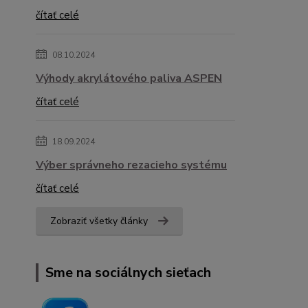
čítať celé
08.10.2024
Výhody akrylátového paliva ASPEN
čítať celé
18.09.2024
Výber správneho rezacieho systému
čítať celé
Zobraziť všetky články
Sme na sociálnych sieťach