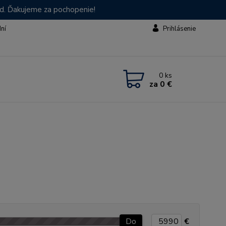
od. Ďakujeme za pochopenie!
dní
Prihlásenie
0
ks
za
0 €
Do
€