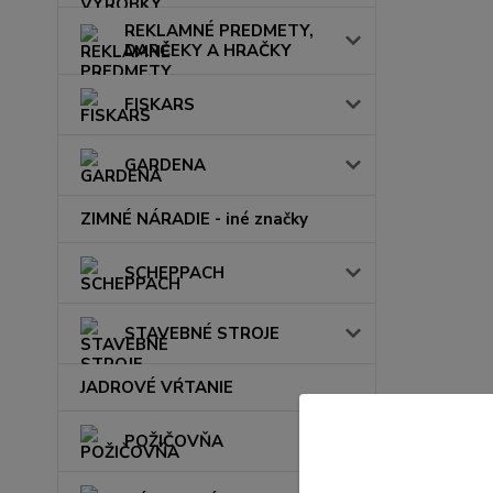
REKLAMNÉ PREDMETY,
DARČEKY A HRAČKY
FISKARS
GARDENA
ZIMNÉ NÁRADIE - iné značky
SCHEPPACH
STAVEBNÉ STROJE
JADROVÉ VŔTANIE
POŽIČOVŇA