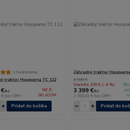
1 hodnotenie
Záhradný traktor Husqvarn
ý traktor Husqvarna TC 112
3 599 €
Ušetríte 200 €
(- 6 %)
SKL
 €
3 399 €
NIE JE
os
/
ks
/
ks
SKLADOM
n
6 €
bez DPH
2 763,41 €
bez DPH
Pridať do košíka
Pridať do koš