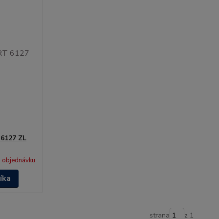
 6127 ZL
 objednávku
íka
strana
z 1