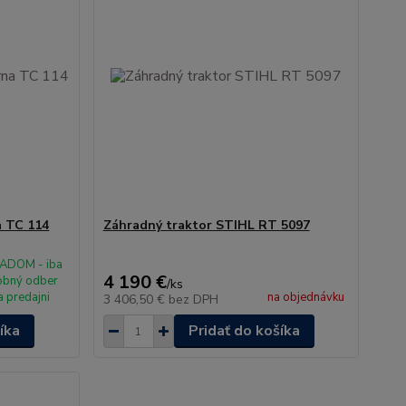
a TC 114
Záhradný traktor STIHL RT 5097
ADOM - iba
4 190 €
obný odber
/
ks
a predajni
na objednávku
3 406,50 €
bez DPH
íka
Pridať do košíka