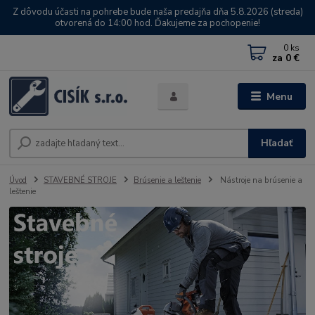
Z dôvodu účasti na pohrebe bude naša predajňa dňa 5.8.2026 (streda)
otvorená do 14:00 hod. Ďakujeme za pochopenie!
0
ks
za
0 €
Menu
Hľadať
Úvod
STAVEBNÉ STROJE
Brúsenie a leštenie
Nástroje na brúsenie a
leštenie