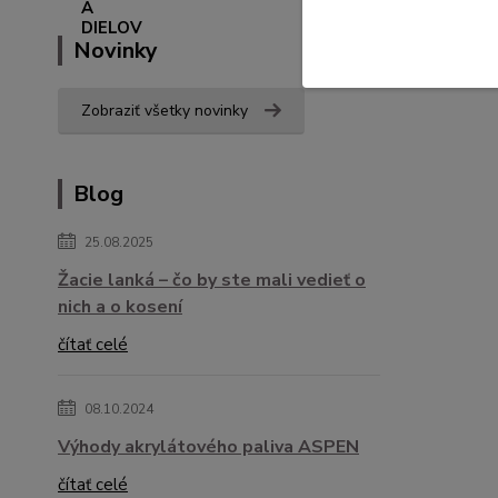
Novinky
Zobraziť všetky novinky
Blog
25.08.2025
Žacie lanká – čo by ste mali vedieť o
nich a o kosení
čítať celé
08.10.2024
Výhody akrylátového paliva ASPEN
čítať celé