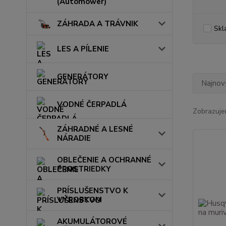
(Automower)
ZÁHRADA A TRÁVNIK
Skl
LES A PÍLENIE
GENERÁTORY
Najnov
VODNÉ ČERPADLÁ
Zobrazuje
ZÁHRADNÉ A LESNÉ
NÁRADIE
OBLEČENIE A OCHRANNÉ
PROSTRIEDKY
PRÍSLUŠENSTVO K
VÝROBKOM
AKUMULÁTOROVÉ