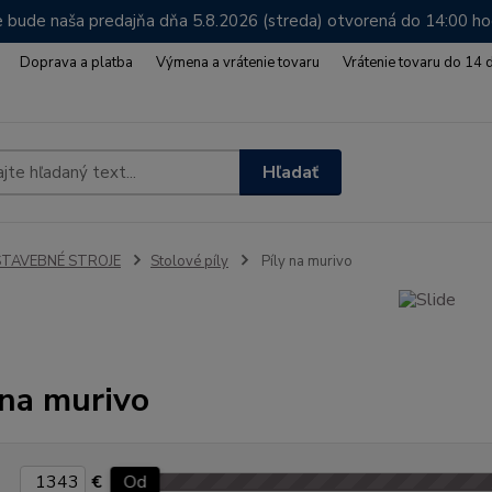
 bude naša predajňa dňa 5.8.2026 (streda) otvorená do 14:00 h
Doprava a platba
Výmena a vrátenie tovaru
Vrátenie tovaru do 14 
Hľadať
STAVEBNÉ STROJE
Stolové píly
Píly na murivo
 na murivo
€
Od