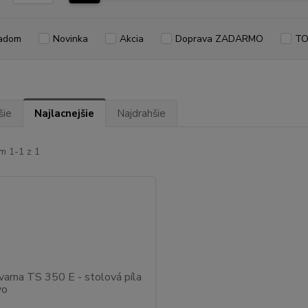
adom
Novinka
Akcia
Doprava ZADARMO
TO
šie
Najlacnejšie
Najdrahšie
m 1-1 z 1