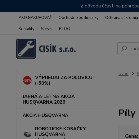
Z dôvodu účasti na pohrebe
AKO NAKUPOVAŤ
Obchodné podmienky
Ochrana súkromia
Kontakty
Servis
BLOG
Úvod
VÝPREDAJ ZA POLOVICU!
(-50%)
JARNÁ A LETNÁ AKCIA
HUSQVARNA 2026
Píly
AKCIA HUSQVARNA
ROBOTICKÉ KOSAČKY
HUSQVARNA
Cena: