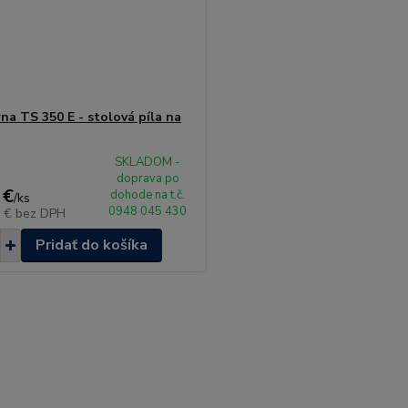
na TS 350 E - stolová píla na
SKLADOM -
doprava po
 €
dohode na t.č.
/
ks
0948 045 430
7 €
bez DPH
Pridať do košíka