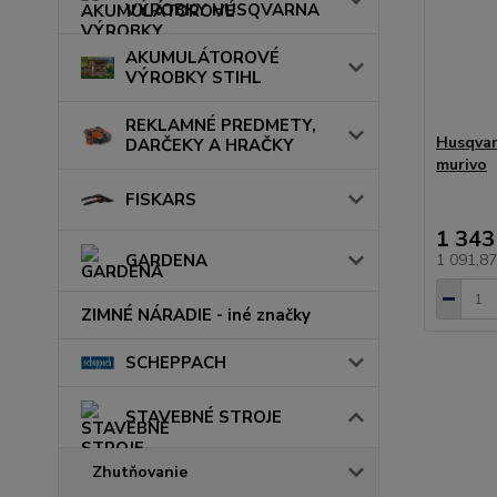
VÝROBKY HUSQVARNA
AKUMULÁTOROVÉ
VÝROBKY STIHL
REKLAMNÉ PREDMETY,
Husqvar
DARČEKY A HRAČKY
murivo
FISKARS
1 343
GARDENA
1 091,8
ZIMNÉ NÁRADIE - iné značky
SCHEPPACH
STAVEBNÉ STROJE
Zhutňovanie