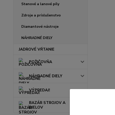
Stenové a lanové píly
Zdroje a príslušenstvo
Diamantové nástroje
NÁHRADNÉ DIELY
JADROVÉ VŔTANIE
POŽIČOVŇA
NÁHRADNÉ DIELY
VÝPREDAJ!
BAZÁR STROJOV A
DIELOV