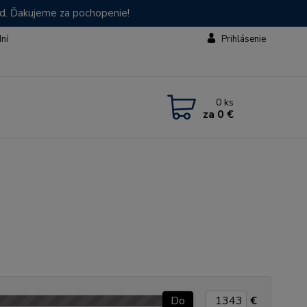
od. Ďakujeme za pochopenie!
dní
Prihlásenie
0
ks
za
0 €
Do
€