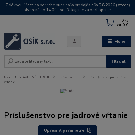
Z dôvodu účasti na pohrebe bude naša predajňa dňa 5.8.2026 (streda)
otvorená do 14:00 hod. Ďakujeme za pochopenie!
0
ks
za
0 €
Menu
Hľadať
Úvod
STAVEBNÉ STROJE
Jadrové vŕtanie
Príslušenstvo pre jadrové
vŕtanie
Príslušenstvo pre jadrové vŕtanie
Upresniť parametre