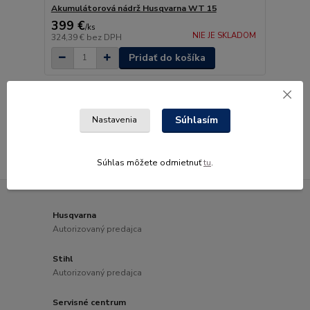
Akumulátorová nádrž Husqvarna WT 15
399 €
/
ks
NIE JE SKLADOM
324,39 €
bez DPH
Pridať do košíka
strana
z 1
Súhlasím
Nastavenia
Súhlas môžete odmietnuť
tu
.
Husqvarna
Autorizovaný predajca
Stihl
Autorizovaný predajca
Servisné centrum