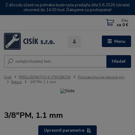
Z dôvodu účasti na pohrebe bude naša predajňa dňa 5.8.2026 (streda)
otvorená do 14:00 hod. Ďakujeme za pochopenie!
0
ks
za
0 €
Menu
Hľadať
Úvod
PRÍSLUŠENSTVO K VÝROBKOM
Príslušenstvo pre reťazové píly
Reťaze
3/8"PM, 1.1 mm
3/8"PM, 1.1 mm
Upresniť parametre