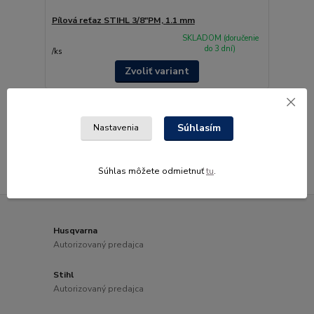
Pílová reťaz STIHL 3/8"PM, 1.1 mm
SKLADOM (doručenie
do 3 dní)
/
ks
Zvoliť variant
strana
z 1
Súhlasím
Nastavenia
Súhlas môžete odmietnuť
tu
.
Husqvarna
Autorizovaný predajca
Stihl
Autorizovaný predajca