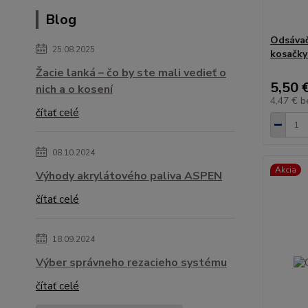
Blog
Odsávač
25.08.2025
kosačky
Žacie lanká – čo by ste mali vedieť o
5,50 
nich a o kosení
4,47 €
b
čítať celé
08.10.2024
Akcia
Výhody akrylátového paliva ASPEN
čítať celé
18.09.2024
Výber správneho rezacieho systému
čítať celé