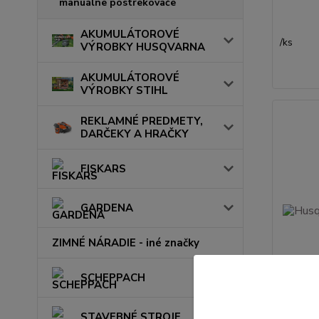
manuálne postrekovače
AKUMULÁTOROVÉ
/
ks
VÝROBKY HUSQVARNA
AKUMULÁTOROVÉ
VÝROBKY STIHL
REKLAMNÉ PREDMETY,
DARČEKY A HRAČKY
FISKARS
GARDENA
ZIMNÉ NÁRADIE - iné značky
SCHEPPACH
STAVEBNÉ STROJE