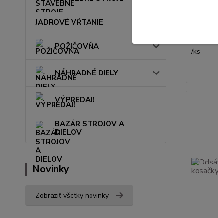
Husqvar
JADROVÉ VŔTANIE
POŽIČOVŇA
/
ks
NÁHRADNÉ DIELY
VÝPREDAJ!
BAZÁR STROJOV A
DIELOV
Novinky
Zobraziť všetky novinky