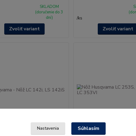
SKLADOM
S
(doručenie do 3
(do
dní)
/
ks
Zvoliť variant
Zvoliť variant
Súhlasím
Nastavenia