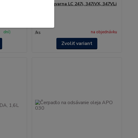
353V, LC
Nôž Husqvarna LC 247i, 347iVX, 347VLi
KLADOM
ručenie do 3
dní)
na objednávku
/
ks
Zvoliť variant