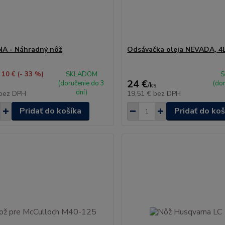
A - Náhradný nôž
Odsávačka oleja NEVADA, 4
 10 €
(- 33 %)
SKLADOM
S
24 €
(doručenie do 3
(do
/
ks
dní)
bez DPH
19,51 €
bez DPH
Pridať do košíka
Pridať do koš