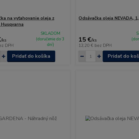
ka na vyťahovanie oleja z
Odsávačka oleja NEVADA, 1
 Husqvarna
SKLADOM
S
€
15 €
(doručenie do 3
(do
/
ks
/
ks
dní)
ez DPH
12,20 €
bez DPH
Pridať do košíka
Pridať do koš