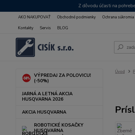
Z dôvodu účasti na pohrebe
AKO NAKUPOVAŤ
Obchodné podmienky
Ochrana súkromia
Kontakty
Servis
BLOG
Úvod
VÝPREDAJ ZA POLOVICU!
(-50%)
JARNÁ A LETNÁ AKCIA
HUSQVARNA 2026
Prís
AKCIA HUSQVARNA
ROBOTICKÉ KOSAČKY
HUSQVARNA