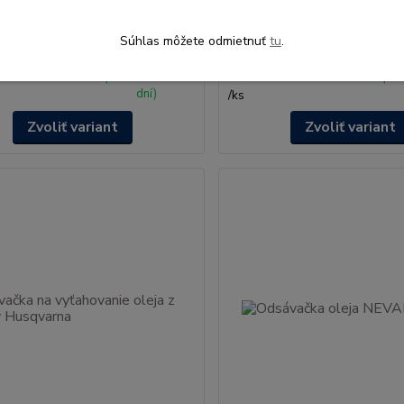
1 hodnotenie
Nôž Husqvarna LC 253S, LC 
353VI
na - Nôž LC 142i, LS 142iS
Súhlas môžete odmietnuť
tu
.
SKLADOM
S
(doručenie do 3
(do
dní)
/
ks
Zvoliť variant
Zvoliť variant