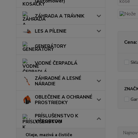
(Automower)
ZÁHRADA A TRÁVNIK
LES A PÍLENIE
Cena:
GENERÁTORY
Skl
VODNÉ ČERPADLÁ
ZÁHRADNÉ A LESNÉ
NÁRADIE
ZNAČ
OBLEČENIE A OCHRANNÉ
Gar
PROSTRIEDKY
PRÍSLUŠENSTVO K
VÝROBKOM
Najnov
Oleje, mazivá a čističe