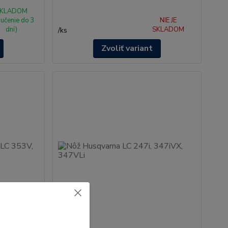
KLADOM
ručenie do 3
NIE JE
dní)
SKLADOM
/
ks
Zvoliť variant