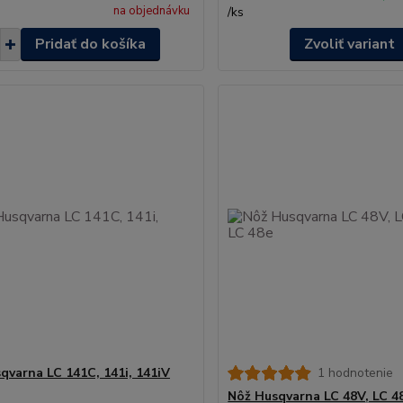
na objednávku
/
ks
Pridať do košíka
Zvoliť variant
qvarna LC 141C, 141i, 141iV
1 hodnotenie
Nôž Husqvarna LC 48V, LC 4