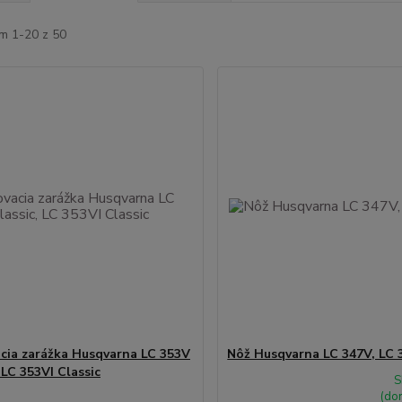
m 1-20 z 50
cia zarážka Husqvarna LC 353V
Nôž Husqvarna LC 347V, LC 
 LC 353VI Classic
S
(do