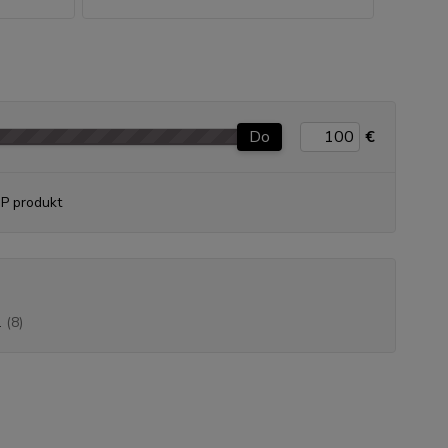
Do
€
P produkt
l
(8)