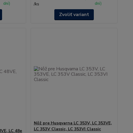
dní)
dní)
/
ks
Zvoliť variant
Nôž pre Husqvarna LC 353V, LC 353VE,
LC 353V Classic, LC 353VI Classic
8VE, LC 48e