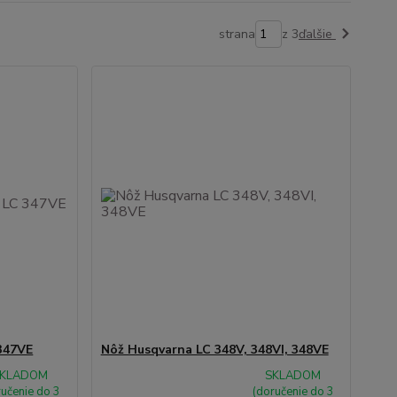
strana
z 3
ďalšie
347VE
Nôž Husqvarna LC 348V, 348VI, 348VE
KLADOM
SKLADOM
ručenie do 3
(doručenie do 3