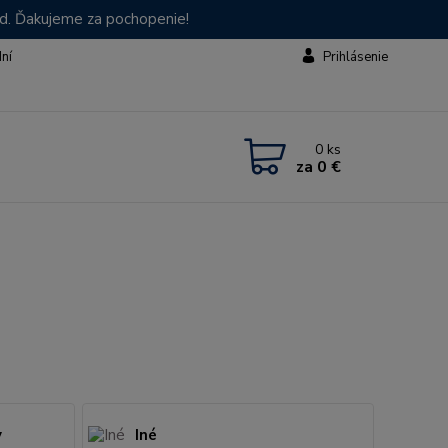
od. Ďakujeme za pochopenie!
dní
Prihlásenie
0
ks
za
0 €
y
Iné