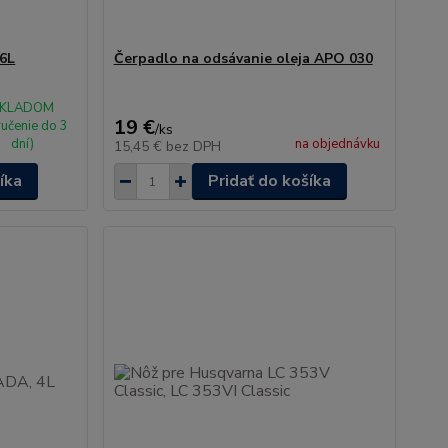
,6L
Čerpadlo na odsávanie oleja APO 030
KLADOM
19 €
ručenie do 3
/
ks
dní)
na objednávku
15,45 €
bez DPH
íka
Pridať do košíka