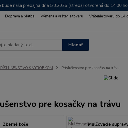
 bude naša predajňa dňa 5.8.2026 (streda) otvorená do 14:00 h
Doprava a platba
Výmena a vrátenie tovaru
Vrátenie tovaru do 14 
Hľadať
PRÍSLUŠENSTVO K VÝROBKOM
Príslušenstvo pre kosačky na trávu
lušenstvo pre kosačky na trávu
Zberné koše
Mulčovacie súprav