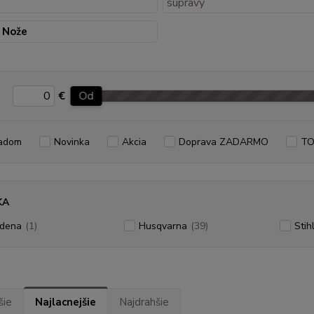
Nože
€
Od
adom
Novinka
Akcia
Doprava ZADARMO
TO
KA
dena
(1)
Husqvarna
(39)
Stih
šie
Najlacnejšie
Najdrahšie