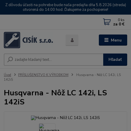
Z dôvodu účasti na pohrebe bude naša predajňa dňa 5.8.2026 (streda)
otvorená do 14:00 hod. Ďakujeme za pochopenie!
0
ks
za
0 €
Menu
Hľadať
Úvod
PRÍSLUŠENSTVO K VÝROBKOM
Husqvarna - Nôž LC 142i, LS
142iS
Husqvarna - Nôž LC 142i, LS
142iS