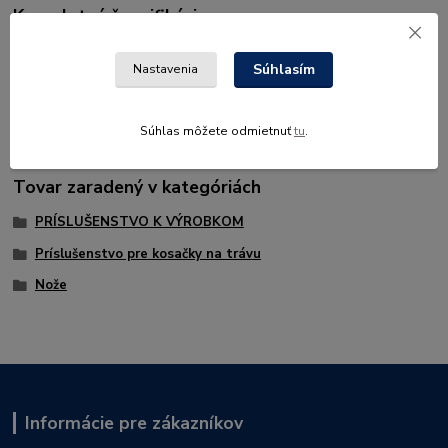
Kompletné špecifikácie
534975501, nôž zberací
Súhlasím
Nastavenia
534975601, nôž mulčovací
Súhlas môžete odmietnuť
tu
.
Tovar zaradený v kategóriách
PRÍSLUŠENSTVO K VÝROBKOM
Príslušenstvo pre kosačky na trávu
Nože
Informácie pre zákazníkov