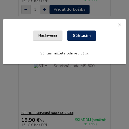
do 3 dní)
16,18 €
bez DPH
Pridať do košíka
Súhlasím
Nastavenia
Súhlas môžete odmietnuť
tu
.
STIHL - Servisná sada MS 500i
19,90 €
SKLADOM (doručenie
/
ks
do 3 dní)
16,18 €
bez DPH