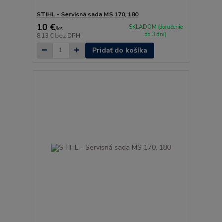
STIHL - Servisná sada MS 170, 180
10 €
SKLADOM (doručenie
/
ks
do 3 dní)
8,13 €
bez DPH
Pridať do košíka