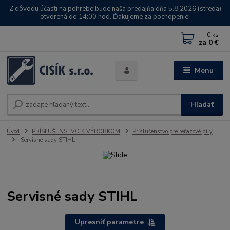
Z dôvodu účasti na pohrebe bude naša predajňa dňa 5.8.2026 (streda)
otvorená do 14:00 hod. Ďakujeme za pochopenie!
0
ks
za
0 €
Menu
Hľadať
Úvod
PRÍSLUŠENSTVO K VÝROBKOM
Príslušenstvo pre reťazové píly
Servisné sady STIHL
Servisné sady STIHL
Upresniť parametre