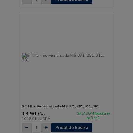
STIHL - Servisná sada MS 371, 291, 311, 391
19,90 €
SKLADOM (doručenie
/
ks
do 3 dní)
16,18 €
bez DPH
Pridať do košíka