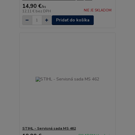
14,90 €
/
ks
NIE JE SKLADOM
12,11 €
bez DPH
Pridať do košíka
STIHL - Servisná sada MS 462