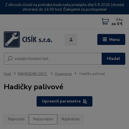
Z dôvodu účasti na pohrebe bude naša predajňa dňa 5.8.2026 (streda)
otvorená do 14:00 hod. Ďakujeme za pochopenie!
0
ks
za
0 €
Menu
Hľadať
Úvod
NÁHRADNÉ DIELY
Husqvarna
Hadičky palivové
Hadičky palivové
Upresniť parametre
Najnovšie
Najlacnejšie
Najdrahšie