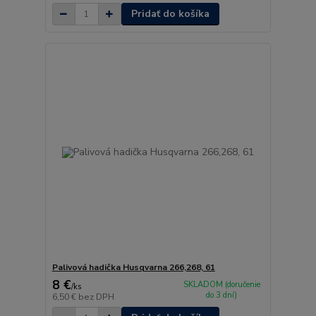
Pridať do košíka
Palivová hadička Husqvarna 266,268, 61
8 €
SKLADOM (doručenie
/
ks
do 3 dní)
6,50 €
bez DPH