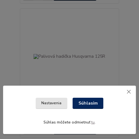
Súhlasím
Nastavenia
Palivová hadička Husqvarna 125R
13,60 €
SKLADOM (doručenie
/
ks
do 3 dní)
11,06 €
bez DPH
Súhlas môžete odmietnuť
tu
.
Pridať do košíka