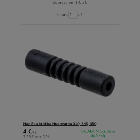
Zobrazujem 1-5 z 5
strana
z 1
Hadička krátka Husqvarna 340, 345, 350
4 €
SKLADOM (doručenie
/
ks
do 3 dní)
3,25 €
bez DPH