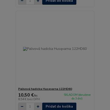
Pridať do košíka
Palivová hadicka Husqvarna 122HD60
10,50 €
SKLADOM (doručenie
/
ks
do 3 dní)
8,54 €
bez DPH
Pridať do košíka