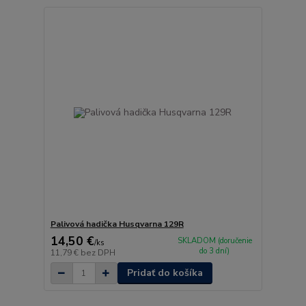
Palivová hadička Husqvarna 129R
14,50 €
SKLADOM (doručenie
/
ks
do 3 dní)
11,79 €
bez DPH
Pridať do košíka