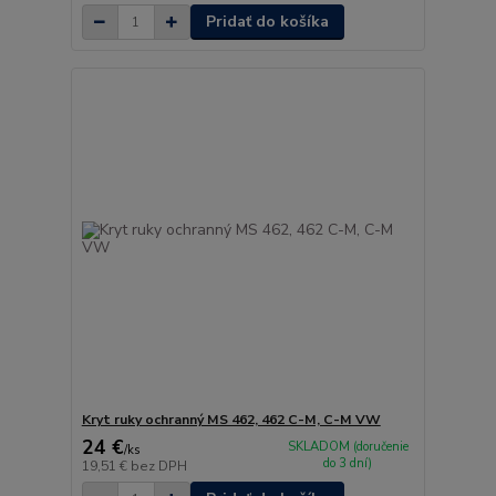
Pridať do košíka
Kryt ruky ochranný MS 462, 462 C-M, C-M VW
24 €
SKLADOM (doručenie
/
ks
do 3 dní)
19,51 €
bez DPH