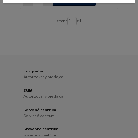
Pridať do košíka
strana
z 1
Husqvarna
Autorizovaný predajca
Stihl
Autorizovaný predajca
Servisné centrum
Servisné centrum
Stavebné centrum
Stavebné centrum