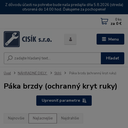
Z dôvodu účasti na pohrebe bude naša predajňa dňa 5.8.2026 (streda)
otvorená do 14:00 hod. Ďakujeme za pochopenie!
0
ks
za
0 €
Menu
Hľadať
Úvod
NÁHRADNÉ DIELY
Stihl
Páka brzdy (ochranný kryt ruky)
Páka brzdy (ochranný kryt ruky)
Upresniť parametre
Najnovšie
Najlacnejšie
Najdrahšie