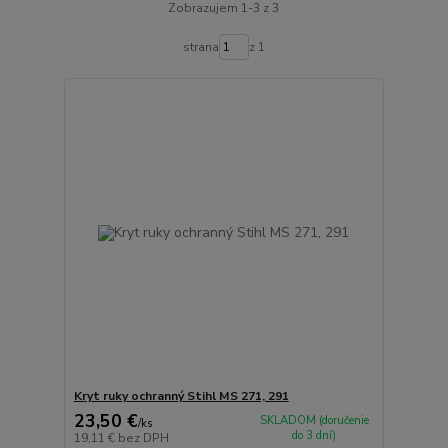
Zobrazujem 1-3 z 3
strana
z 1
Kryt ruky ochranný Stihl MS 271, 291
23,50 €
SKLADOM (doručenie
/
ks
do 3 dní)
19,11 €
bez DPH