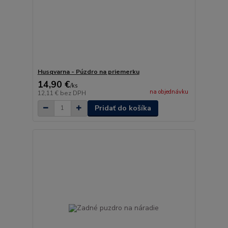
Husqvarna - Púzdro na priemerku
14,90 €
/
ks
na objednávku
12,11 €
bez DPH
Pridať do košíka