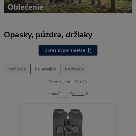
Opasky, púzdra, držiaky
Upresniť parametre
Najnovšie
Najlacnejšie
Najdrahšie
Zobrazujem 1-20 z 23
strana
z 2
ďalšie