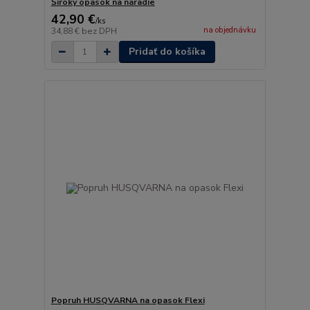
Široký opasok na náradie
42,90 €
/
ks
na objednávku
34,88 €
bez DPH
Pridať do košíka
Popruh HUSQVARNA na opasok Flexi