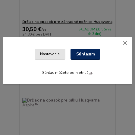
Držiak na opasok pre záhradné nožnice Husqvarna
30,50 €
SKLADOM (doručenie
/
ks
do 3 dní)
24,80 €
bez DPH
Pridať do košíka
Súhlasím
Nastavenia
Súhlas môžete odmietnuť
tu
.