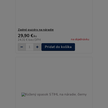
Zadné puzdro na náradie
29,90 €
/
ks
na objednávku
24,31 €
bez DPH
Pridať do košíka