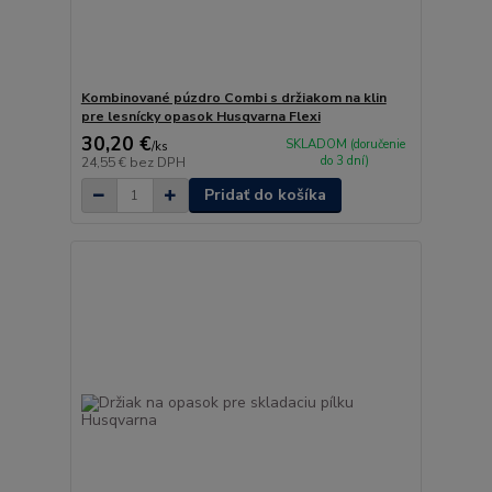
Kombinované púzdro Combi s držiakom na klin
pre lesnícky opasok Husqvarna Flexi
30,20 €
SKLADOM (doručenie
/
ks
do 3 dní)
24,55 €
bez DPH
Pridať do košíka