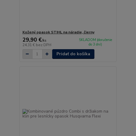
Kožený opasok STIHL na náradie, čierny
29,90 €
SKLADOM (doručenie
/
ks
do 3 dní)
24,31 €
bez DPH
Pridať do košíka