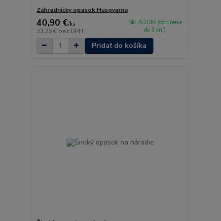
Záhradnícky opasok Husqvarna
40,90 €
SKLADOM (doručenie
/
ks
do 3 dní)
33,25 €
bez DPH
Pridať do košíka