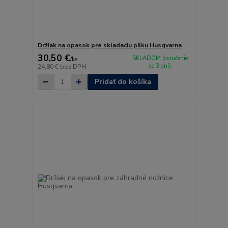
Držiak na opasok pre skladaciu pílku Husqvarna
30,50 €
SKLADOM (doručenie
/
ks
do 3 dní)
24,80 €
bez DPH
Pridať do košíka