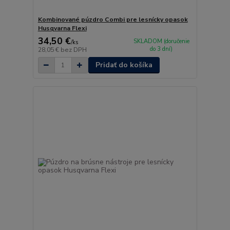
Kombinované púzdro Combi pre lesnícky opasok
Husqvarna Flexi
34,50 €
SKLADOM (doručenie
/
ks
do 3 dní)
28,05 €
bez DPH
Pridať do košíka