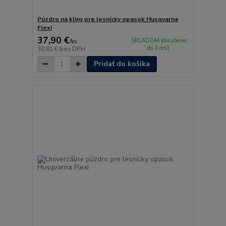
Púzdro na kliny pre lesnícky opasok Husqvarna
Flexi
37,90 €
SKLADOM (doručenie
/
ks
do 3 dní)
30,81 €
bez DPH
Pridať do košíka