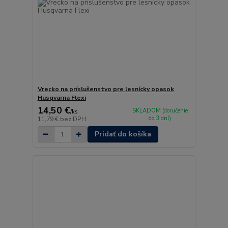
Vrecko na príslušenstvo pre lesnícky opasok
Husqvarna Flexi
14,50 €
SKLADOM (doručenie
/
ks
do 3 dní)
11,79 €
bez DPH
Pridať do košíka