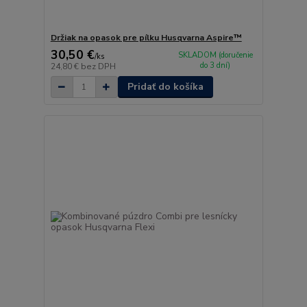
Držiak na opasok pre pílku Husqvarna Aspire™
30,50 €
SKLADOM (doručenie
/
ks
do 3 dní)
24,80 €
bez DPH
Pridať do košíka