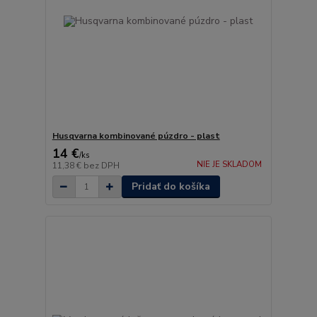
Husqvarna kombinované púzdro - plast
14 €
/
ks
NIE JE SKLADOM
11,38 €
bez DPH
Pridať do košíka