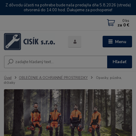
Z dôvodu účasti na pohrebe bude naša predajňa dňa 5.8.2026 (streda)
otvorená do 14:00 hod. Ďakujeme za pochopenie!
0
ks
za
0 €
Menu
Hľadať
Úvod
OBLEČENIE A OCHRANNÉ PROSTRIEDKY
Opasky, púzdra,
držiaky