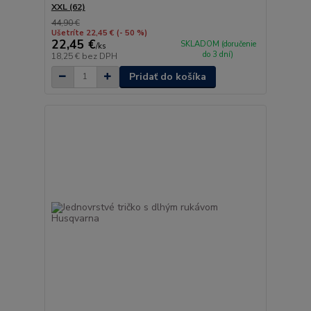
XXL (62)
44,90 €
Ušetríte 22,45 €
(- 50 %)
22,45 €
SKLADOM (doručenie
/
ks
do 3 dní)
18,25 €
bez DPH
Pridať do košíka