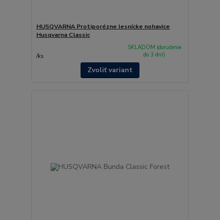
HUSQVARNA Protiporézne lesnícke nohavice
Husqvarna Classic
SKLADOM (doručenie
do 3 dní)
/
ks
Zvoliť variant