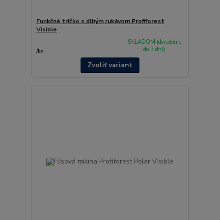
Funkčné tričko s dlhým rukávom Profiforest
Visible
SKLADOM (doručenie
do 3 dní)
/
ks
Zvoliť variant