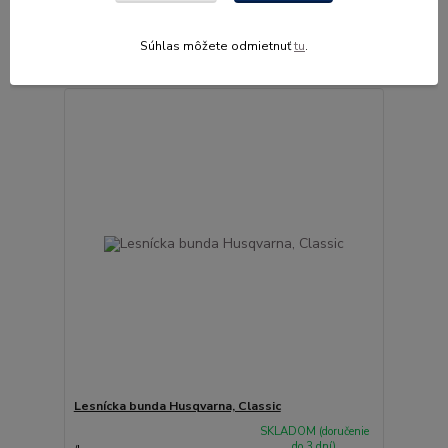
SKLADOM (doručenie
do 3 dní)
/
ks
Zvoliť variant
Súhlas môžete odmietnuť
tu
.
Lesnícka bunda Husqvarna, Classic
SKLADOM (doručenie
do 3 dní)