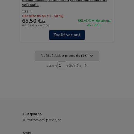
veľkosť L
131 €
Ušetríte 65,50 €
(- 50 %)
65,50 €
SKLADOM (doručenie
/
ks
do 3 dní)
53,25 €
bez DPH
Zvoliť variant
Načítať ďalšie produkty (18)
strana
z 2
ďalšie
Husqvarna
Autorizovaný predajca
Stihl