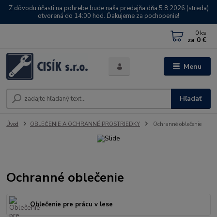
Z dôvodu účasti na pohrebe bude naša predajňa dňa 5.8.2026 (streda)
otvorená do 14:00 hod. Ďakujeme za pochopenie!
0
ks
za
0 €
Menu
Hľadať
Úvod
OBLEČENIE A OCHRANNÉ PROSTRIEDKY
Ochranné oblečenie
Ochranné oblečenie
Oblečenie pre prácu v lese