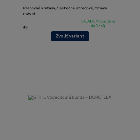
Pracovné kraťasy, čiastočne strečové, tmavo
modré
SKLADOM (doručenie
do 3 dní)
/
ks
Zvoliť variant