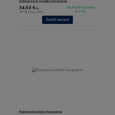
Jednovrstvé spodky Husqvarna
34,50 €
SKLADOM (doručenie
/
ks
do 3 dní)
28,05 €
bez DPH
Zvoliť variant
Flanelová košeľa Husqvarna