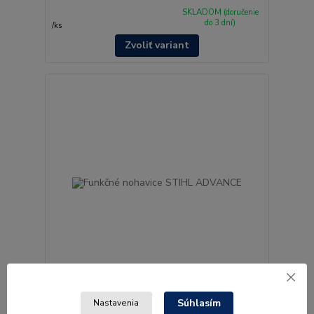
SKLADOM (doručenie
do 3 dní)
/
ks
Zvoliť variant
Funkčné nohavice STIHL ADVANCE
Súhlasím
Nastavenia