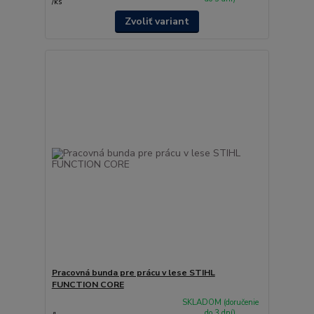
/
ks
Zvoliť variant
Pracovná bunda pre prácu v lese STIHL
FUNCTION CORE
SKLADOM (doručenie
do 3 dní)