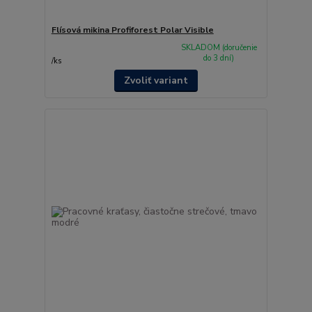
Flísová mikina Profiforest Polar Visible
SKLADOM (doručenie
do 3 dní)
/
ks
Zvoliť variant