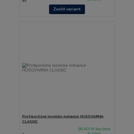
/
ks
Zvoliť variant
Protiporézne lesnícke nohavice HUSQVARNA
CLASSIC
SKLADOM (doručenie
do 3 dní)