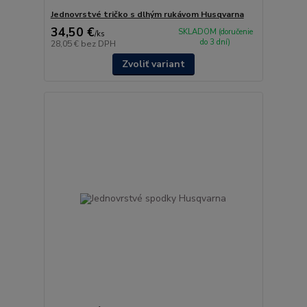
Jednovrstvé tričko s dlhým rukávom Husqvarna
34,50 €
SKLADOM (doručenie
/
ks
do 3 dní)
28,05 €
bez DPH
Zvoliť variant