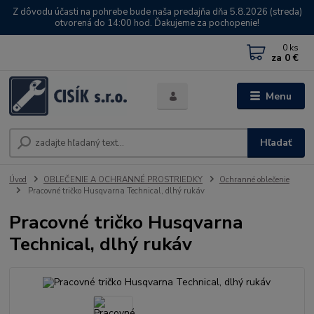
Z dôvodu účasti na pohrebe bude naša predajňa dňa 5.8.2026 (streda)
otvorená do 14:00 hod. Ďakujeme za pochopenie!
0
ks
za
0 €
Menu
Hľadať
Úvod
OBLEČENIE A OCHRANNÉ PROSTRIEDKY
Ochranné oblečenie
Pracovné tričko Husqvarna Technical, dlhý rukáv
Pracovné tričko Husqvarna
Technical, dlhý rukáv