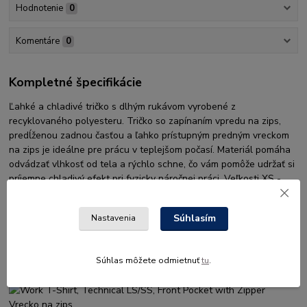
Hodnotenie
0
Komentáre
0
Kompletné špecifikácie
Ľahké a chladivé tričko s dlhým rukávom vyrobené z
recyklovaného polyesteru. Tričko so zapínaním vpredu na zips,
predĺženou zadnou časťou a ľahko prístupným predným vreckom
na zips je ideálne pre prácu v teplejšom počasí. Materiál pomáha
odvádzať vlhkosť od tela a rýchlo schne, čo vám pomôže udržať si
príjemne chladivý efekt pri fyzicky náročnej práci. Veľkosti XS -
XXXL.
CHARAKTERISTICKÉ VLASTNOSTI
Súhlasím
Nastavenia
Rýchloschnúca tkanina
Tkanina pomáha odvádzať vlhkosť od tela a udržuje vašu pokožku
Súhlas môžete odmietnuť
tu
.
suchú.
Vrecko na zips