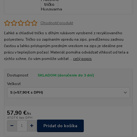
Ohodnotiť produkt
Ľahké a chladivé tričko s dlhým rukávom vyrobené z recyklovaného
polyesteru. Tričko so zapínaním vpredu na zips, predĺženou zadnou
časťou a ľahko prístupným predným vreckom na zips je ideálne pre
prácu v teplejšom počasí. Materiál pomáha odvádzať vlhkosť od tela a
rýchlo schne, čo vám pomôže udržať ...
celý popis
Dostupnosť
SKLADOM (doručenie do 3 dní)
Veľkosť
57,90 €
/
ks
47,07 €
bez DPH
Pridať do košíka